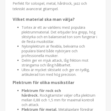
Perfekt för solospel, metal, hårdrock, jazz och
tekniskt avancerat gitarrspel.
Vilket material ska man välja?
Tortex är ett av världens mest populära
plektrummaterial. Det erbjuder bra grepp, hög
slitstyrka och en balanserad ton som fungerar i
de flesta musikstilar.
Nylonplektrum är flexibla, bekväma och
populära bland både nybörjare och
professionella musiker.
Delrin ger en mjuk attack, låg friktion mot
strängarna och lång hållbarhet.
Ultex är mycket slitstarkt och ger en tydlig,
artikulerad ton med hög precision.
Plektrum för olika musikstilar
Plektrum för rock och
hårdrock.
Rockgitarrister väljer ofta plektrum
mellan 0,88 och 1,5 mm för maximal kontroll
och attack.
Plektrum för metal.
Metalspelare föredrar