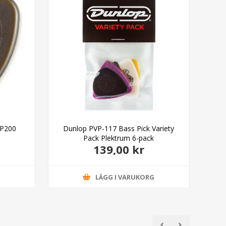
9P200
Dunlop PVP-117 Bass Pick Variety
Du
Pack Plektrum 6-pack
139,00 kr
G
LÄGG I VARUKORG