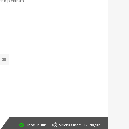
er 6 plektrum.
Finns i butik
Skickas inom:
1-3 dagar