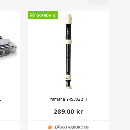
Göteborg
Gö
C
Yamaha YRS302BIII
Ada
289,00 kr
G
LÄGG I VARUKORG