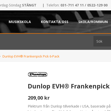
rdag-Söndag
STÄNGT
|
Telefon:
031-711 47 11 / 0522-129 00
MUSIKSKOLA
KONTAKTA OSS
SKOLA/KOMMUN
Dunlop EVH® Frankenpick Pick 6-Pack
Dunlop EVH® Frankenpick 
209,00 kr
Plektrum från Dunlop tillverkade i USA, baserade p