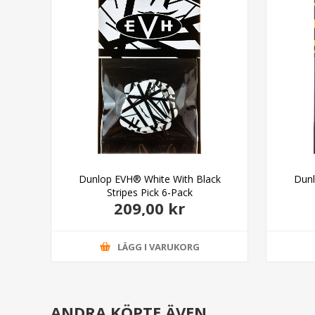
rd
Dunlop EVH® White With Black
Dunl
Stripes Pick 6-Pack
209,00 kr
LÄGG I VARUKORG
ANDRA KÖPTE ÄVEN