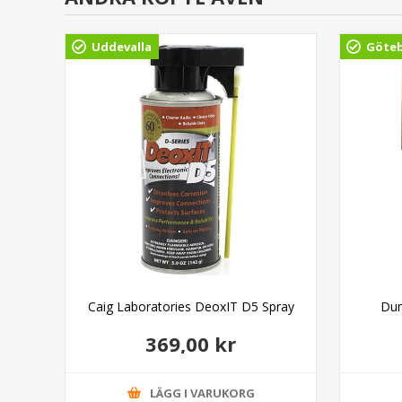
Uddevalla
Göte
on
Caig Laboratories DeoxIT D5 Spray
Dun
369,00 kr
LÄGG I VARUKORG