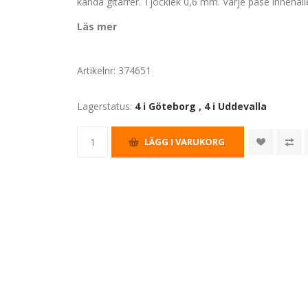
kända gitarrer. Tjocklek 0,6 mm. Varje påse innehåll
Läs mer
Artikelnr:
374651
Lagerstatus:
4 i Göteborg
,
4 i Uddevalla