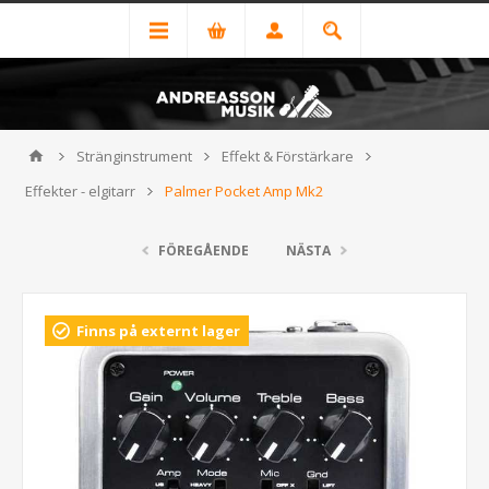
Stränginstrument
Effekt & Förstärkare
Effekter - elgitarr
Palmer Pocket Amp Mk2
FÖREGÅENDE
NÄSTA
Finns på externt lager