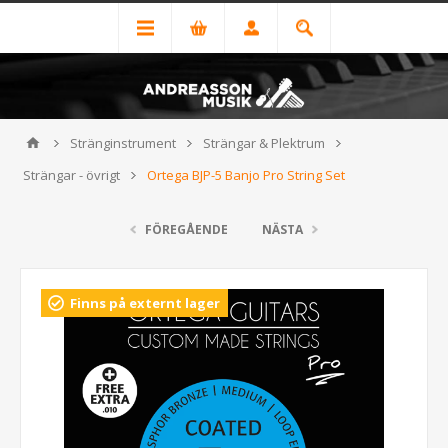
Stränginstrument
Strängar & Plektrum
Strängar - övrigt
Ortega BJP-5 Banjo Pro String Set
FÖREGÅENDE
NÄSTA
Finns på externt lager