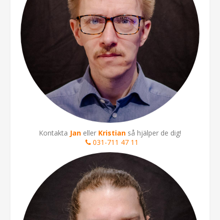
Kontakta
Jan
eller
Kristian
så hjälper de dig!
031-711 47 11