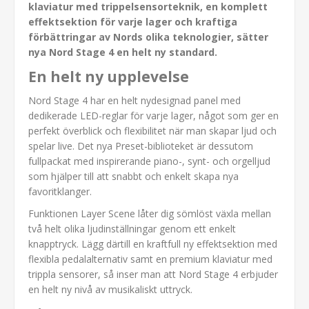
klaviatur med trippelsensorteknik, en komplett
effektsektion för varje lager och kraftiga
förbättringar av Nords olika teknologier, sätter
nya Nord Stage 4 en helt ny standard.
En helt ny upplevelse
Nord Stage 4 har en helt nydesignad panel med
dedikerade LED-reglar för varje lager, något som ger en
perfekt överblick och flexibilitet när man skapar ljud och
spelar live. Det nya Preset-biblioteket är dessutom
fullpackat med inspirerande piano-, synt- och orgelljud
som hjälper till att snabbt och enkelt skapa nya
favoritklanger.
Funktionen Layer Scene låter dig sömlöst växla mellan
två helt olika ljudinställningar genom ett enkelt
knapptryck. Lägg därtill en kraftfull ny effektsektion med
flexibla pedalalternativ samt en premium klaviatur med
trippla sensorer, så inser man att Nord Stage 4 erbjuder
en helt ny nivå av musikaliskt uttryck.