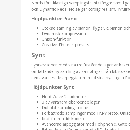
Nords förstklassiga samplingsteknik fångar samtlig
och Dynamic Pedal Noise ger otrolig realism, livfullhe
Höjdpunkter Piano
Utökad samling av pianon, flyglar, elpianon oc
Dynamisk kompression
Unison-funktion
Creative Timbres-presets
Synt
Syntsektionen med sina tre fristående lager är baser
omfattande ny samling av samplingar från biblioteke
den avancerade arpeggiatorn med sina nya lägen Po
Höjdpunkter Synt
Nord Wave 2 ljudmotor
3 av varandra oberoende lager
Dubblat samplingsminne
Förbättrade samplingar med Tru-Vibrato, Uni
Kraftfull realtidskontroll
Avancerad arpeggiator med Polyphonic, Gate o
Extern Mode för avancerad MIDI-kontroll