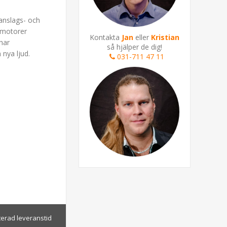
 anslags- och
udmotorer
Kontakta
Jan
eller
Kristian
har
så hjälper de dig!
 nya ljud.
031-711 47 11
terad leveranstid