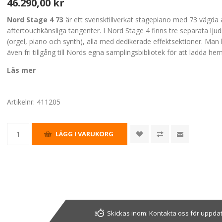
46.290,00 kr
Nord Stage 4 73
är ett svensktillverkat stagepiano med 73 vägda
aftertouchkänsliga tangenter. I Nord Stage 4 finns tre separata lj
(orgel, piano och synth), alla med dedikerade effektsektioner. Man 
även fri tillgång till Nords egna samplingsbibliotek för att ladda hem
Läs mer
Artikelnr:
411205
Skickas inom:
Kontakta oss för uppda