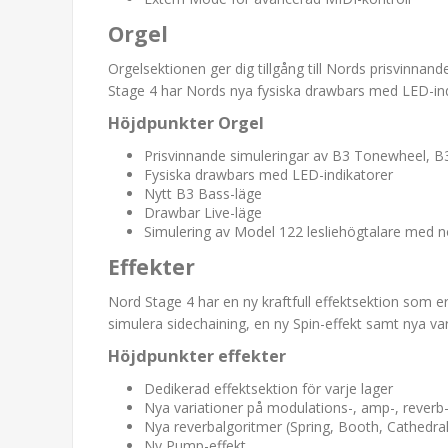
Orgel
Orgelsektionen ger dig tillgång till Nords prisvinna
Stage 4 har Nords nya fysiska drawbars med LED-indi
Höjdpunkter Orgel
Prisvinnande simuleringar av B3 Tonewheel, B3
Fysiska drawbars med LED-indikatorer
Nytt B3 Bass-läge
Drawbar Live-läge
Simulering av Model 122 lesliehögtalare med n
Effekter
Nord Stage 4 har en ny kraftfull effektsektion som er
simulera sidechaining, en ny Spin-effekt samt nya var
Höjdpunkter effekter
Dedikerad effektsektion för varje lager
Nya variationer på modulations-, amp-, reverb-
Nya reverbalgoritmer (Spring, Booth, Cathedral
Ny Pump-effekt