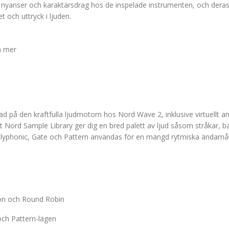
a nyanser och karaktärsdrag hos de inspelade instrumenten, och dera
t och uttryck i ljuden.
h mer
ad på den kraftfulla ljudmotorn hos Nord Wave 2, inklusive virtuellt 
t Nord Sample Library ger dig en bred palett av ljud såsom stråkar, b
lyphonic, Gate och Pattern användas för en mängd rytmiska ändamål
son och Round Robin
ch Pattern-lägen