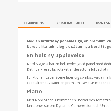
BESKRIVNING
SPECIFIKATIONER
KONTAK
Med en intuitiv ny paneldesign, en premium kla
Nords olika teknologier, sätter nya Nord Stage
En helt ny upplevelse
Nord Stage 4 har en helt nydesignad panel med dedike
Det nya Preset-biblioteket är dessutom fullpackat med
Funktionen Layer Scene låter dig sömlöst växla mellan 
pedalalternativ samt en premium klaviatur med trippl
Piano
Med Nord Stage 4 kommer en utökad och förbättrad s
funktioner såsom Dynamic Compression och Unison