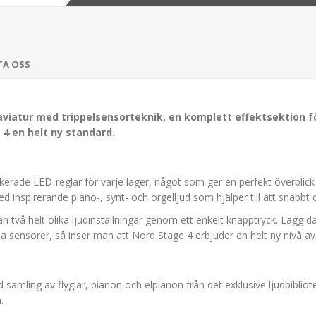
TA OSS
viatur med trippelsensorteknik, en komplett effektsektion fö
 4 en helt ny standard.
rade LED-reglar för varje lager, något som ger en perfekt överblick oc
 inspirerande piano-, synt- och orgelljud som hjälper till att snabbt 
två helt olika ljudinställningar genom ett enkelt knapptryck. Lägg därt
a sensorer, så inser man att Nord Stage 4 erbjuder en helt ny nivå av 
amling av flyglar, pianon och elpianon från det exklusive ljudbibli
.