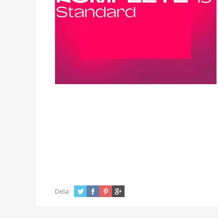
Dela: