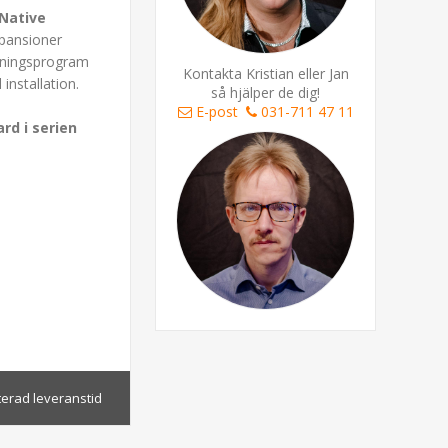
Native
xpansioner
elningsprogram
Kontakta Kristian eller Jan
nstallation.
så hjälper de dig!
E-post
031-711 47 11
rd i serien
terad leveranstid