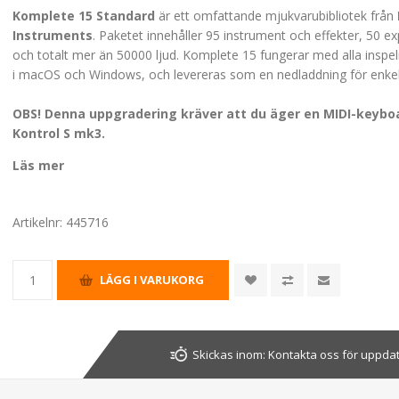
Komplete 15 Standard
är ett omfattande mjukvarubibliotek från
Instruments
. Paketet innehåller 95 instrument och effekter, 50 e
och totalt mer än 50000 ljud. Komplete 15 fungerar med alla insp
i macOS och Windows, och levereras som en nedladdning för enkel i
OBS! Denna uppgradering kräver att du äger en MIDI-keyboa
Kontrol S mk3.
Läs mer
Artikelnr:
445716
Skickas inom:
Kontakta oss för uppda