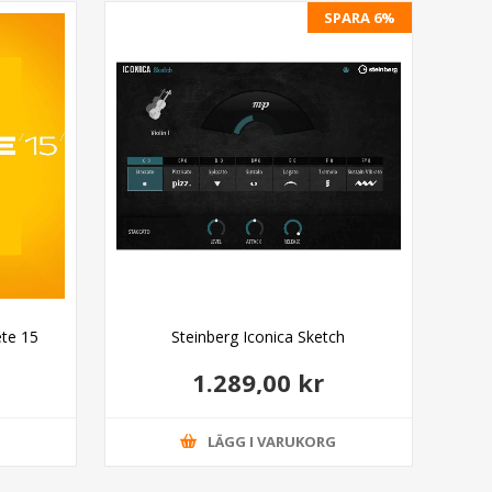
SPARA 6%
te 15
Steinberg Iconica Sketch
Ste
1.289,00 kr
G
LÄGG I VARUKORG