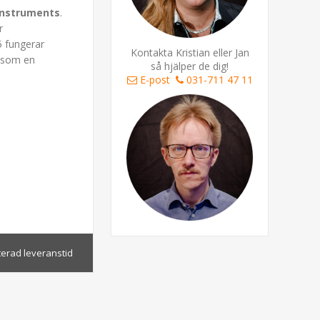
Instruments
.
r
5 fungerar
Kontakta Kristian eller Jan
s som en
så hjälper de dig!
E-post
031-711 47 11
terad leveranstid