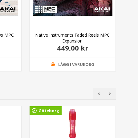
ays MPC
Native Instruments Faded Reels MPC
Nat
Expansion
449,00 kr
G
LÄGG I VARUKORG
Göteborg
Gö