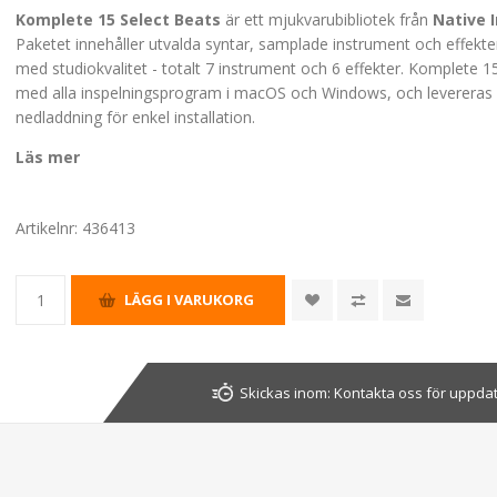
Komplete 15 Select Beats
är ett mjukvarubibliotek från
Native 
Paketet innehåller utvalda syntar, samplade instrument och effekte
med studiokvalitet - totalt 7 instrument och 6 effekter. Komplete 1
med alla inspelningsprogram i macOS och Windows, och leverera
nedladdning för enkel installation.
Läs mer
Artikelnr:
436413
Skickas inom:
Kontakta oss för uppda