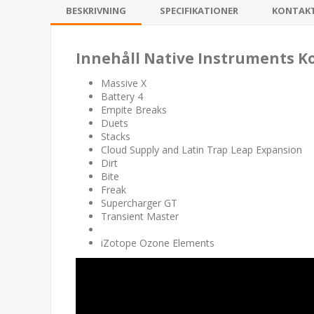
BESKRIVNING
SPECIFIKATIONER
KONTAK
Innehåll Native Instruments Ko
Massive X
Battery 4
Empite Breaks
Duets
Stacks
Cloud Supply and Latin Trap Leap Expansion
Dirt
Bite
Freak
Supercharger GT
Transient Master
iZotope Ozone Elements