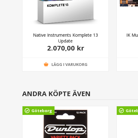
5
Native Instruments Komplete 13
IK Mu
Update
2.070,00 kr
LÄGG I VARUKORG
ANDRA KÖPTE ÄVEN
Göteborg
Göte