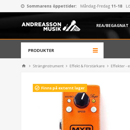
Sommarens öppettider
:
Måndag-Fredag
11-18
Lö
REA/BEGAGNAT
PRODUKTER
Stränginstrument
Effekt & Förstärkare
Effekter - e
Finns på externt lager