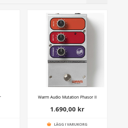
Gö
r
Warm Audio Mutation Phasor II
DOD
1.690,00 kr
G
LÄGG I VARUKORG