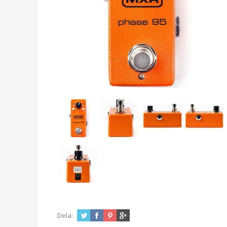
Dela: