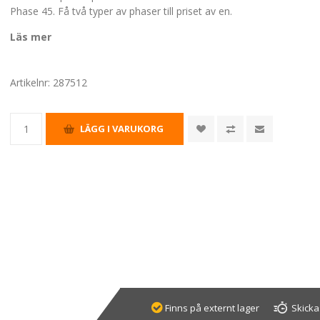
Phase 45. Få två typer av phaser till priset av en.
Läs mer
Artikelnr:
287512
Finns på externt lager
Skicka