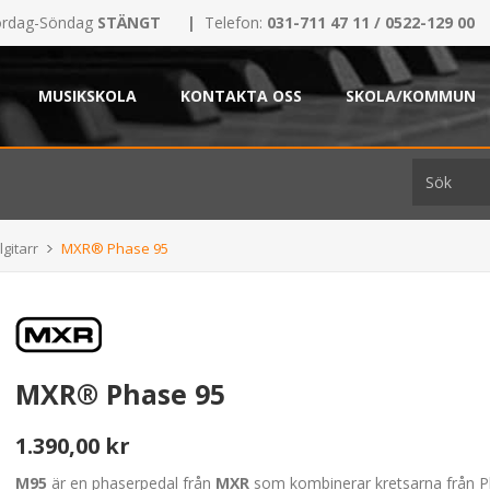
rdag-Söndag
STÄNGT
|
Telefon:
031-711 47 11 / 0522-129 00
MUSIKSKOLA
KONTAKTA OSS
SKOLA/KOMMUN
lgitarr
MXR® Phase 95
MXR® Phase 95
1.390,00 kr
M95
är en phaserpedal från
MXR
som kombinerar kretsarna från 