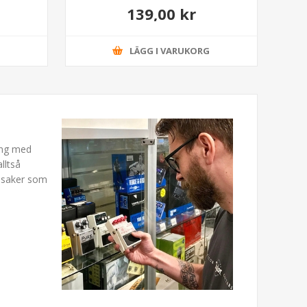
139,00 kr
G
LÄGG I VARUKORG
ning med
lltså
a saker som