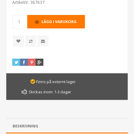
Artikelnr:
367637
Finns på externt lager
Skickas inom:
1-3 dagar
BESKRIVNING