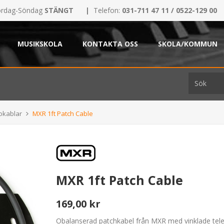
rdag-Söndag
STÄNGT
|
Telefon:
031-711 47 11 / 0522-129 00
MUSIKSKOLA
KONTAKTA OSS
SKOLA/KOMMUN
okablar
MXR 1ft Patch Cable
MXR 1ft Patch Cable
169,00 kr
Obalanserad patchkabel från MXR med vinklade tele