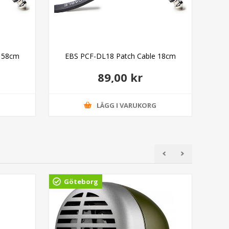
e 58cm
EBS PCF-DL18 Patch Cable 18cm
EBS
89,00 kr
G
LÄGG I VARUKORG
Göteborg
Gö