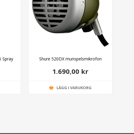
5 Spray
Shure 520DX munspelsmikrofon
Squ
1.690,00 kr
G
LÄGG I VARUKORG