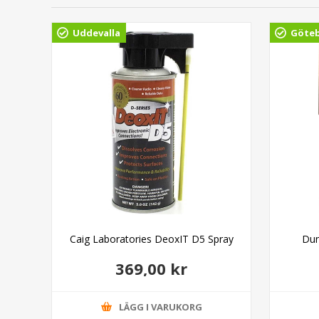
Uddevalla
Göte
al
Caig Laboratories DeoxIT D5 Spray
Dun
369,00 kr
LÄGG I VARUKORG