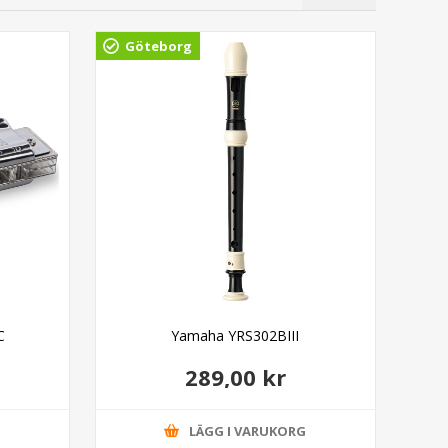
Göteborg
Gö
C
Yamaha YRS302BIII
Ada
289,00 kr
G
LÄGG I VARUKORG