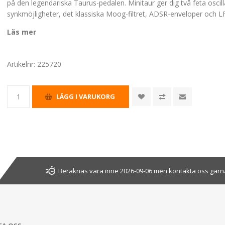
på den legendariska Taurus-pedalen. Minitaur ger dig två feta osci
synkmöjligheter, det klassiska Moog-filtret, ADSR-enveloper och L
Läs mer
Artikelnr:
225720
Beräknas vara inne 2026-09-06 men kontakta oss gärna