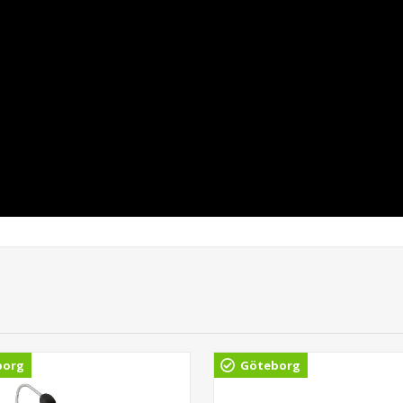
borg
Göteborg