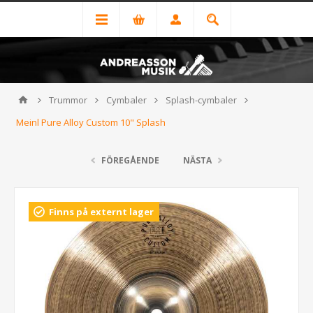
Trummor
Cymbaler
Splash-cymbaler
Meinl Pure Alloy Custom 10" Splash
FÖREGÅENDE
NÄSTA
Finns på externt lager