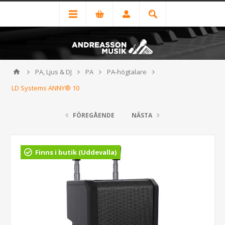
PA, Ljus & DJ
PA
PA-högtalare
LD Systems ANNY® 10
FÖREGÅENDE
NÄSTA
Finns i butik (Uddevalla)