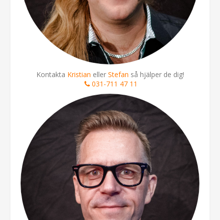
Kontakta
Kristian
eller
Stefan
så hjälper de dig!
031-711 47 11