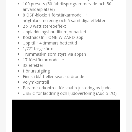
100 presets (50 fabriksprogrammerade och 50
användarplatser)
8 DSP-block: 1 förstärkarmodell, 1
högtalarsimulering och 6 samtidiga effekter
2 x 3 watt stereoeffekt
Uppladdningsbart litiumjonbatteri
Kostnadsfri TONE-WIZARD-app
Upp till 14 timmars batteritid
1,77" färgskärm
Trummaskin som styrs via appen
17 förstärkarmodeller
32 effekter
Hörlursutgång
Finns i blått eller svart utförande
Volymkontroll
Parameterkontroll för snabb justering av ljudet
USB-C för laddning och ljudöverföring (Audio I/O)