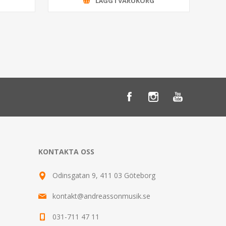
G
LÄGG I VARUKORG
KONTAKTA OSS
Odinsgatan 9, 411 03 Göteborg
kontakt@andreassonmusik.se
031-711 47 11