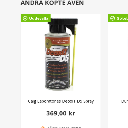
ANDRA KÖPTE ÄVEN
Uddevalla
Göte
on
Caig Laboratories DeoxIT D5 Spray
Dun
369,00 kr