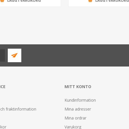
LÄGG I VARUKORG
LÄGG I VARUKOR
ICE
MITT KONTO
Kundinformation
ch fraktinformation
Mina adresser
Mina ordrar
lkor
Varukorg