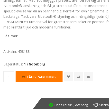
smidigt format. Med 100 inbyggda presets, avancerade digitala effe
Bluetooth®-anslutning och fylligt stereoljud får du en inspirerande
spelupplevelse var du än befinner dig. Perfekt för övning hemma, på
backstage. Tack vare Bluetooth®-styrning och mångsidiga ljudmöjl
PRISM-MINI ett utmärkt val för gitarrister som söker en portabel f
med kraftfullt ljud och moderna funktioner.
Läs mer
Artikelnr:
458188
Lagerstatus:
1 i Göteborg
Finns i butik (Göteborg)
Skicka