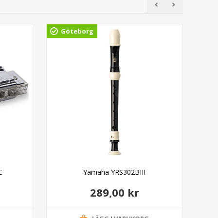
Göteborg
Gö
C
Yamaha YRS302BIII
Ada
289,00 kr