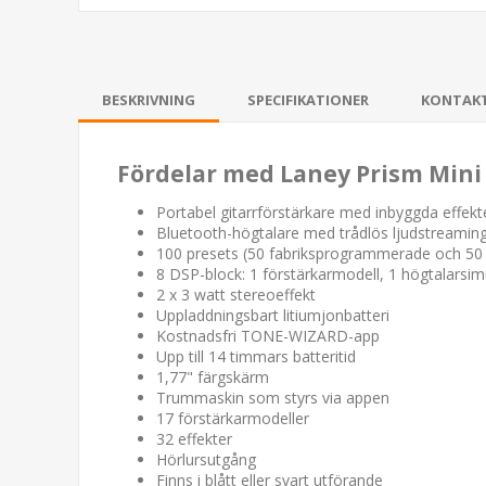
BESKRIVNING
SPECIFIKATIONER
KONTAK
Fördelar med Laney Prism Mini
Portabel gitarrförstärkare med inbyggda effekt
Bluetooth-högtalare med trådlös ljudstreamin
100 presets (50 fabriksprogrammerade och 50 
8 DSP-block: 1 förstärkarmodell, 1 högtalarsim
2 x 3 watt stereoeffekt
Uppladdningsbart litiumjonbatteri
Kostnadsfri TONE-WIZARD-app
Upp till 14 timmars batteritid
1,77" färgskärm
Trummaskin som styrs via appen
17 förstärkarmodeller
32 effekter
Hörlursutgång
Finns i blått eller svart utförande