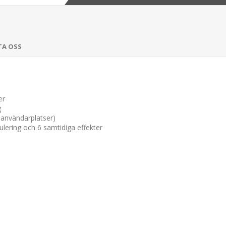
TA OSS
er
g
användarplatser)
ulering och 6 samtidiga effekter