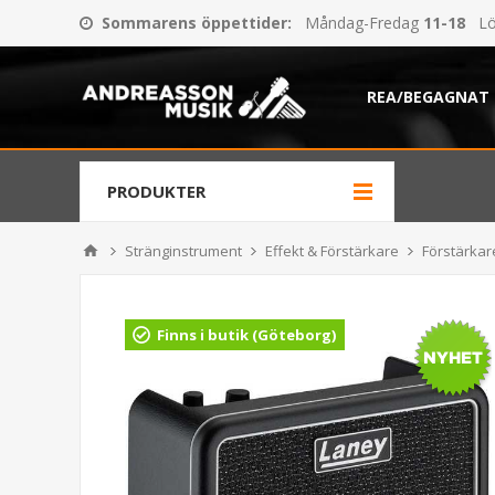
Sommarens öppettider
:
Måndag-Fredag
11-18
Lö
REA/BEGAGNAT
PRODUKTER
Stränginstrument
Effekt & Förstärkare
Förstärkare
Finns i butik (Göteborg)