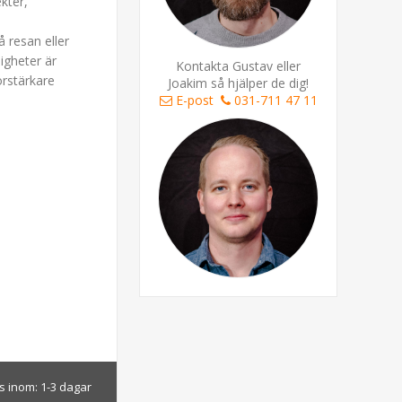
kter,
 resan eller
igheter är
Kontakta Gustav eller
örstärkare
Joakim så hjälper de dig!
E-post
031-711 47 11
s inom:
1-3 dagar