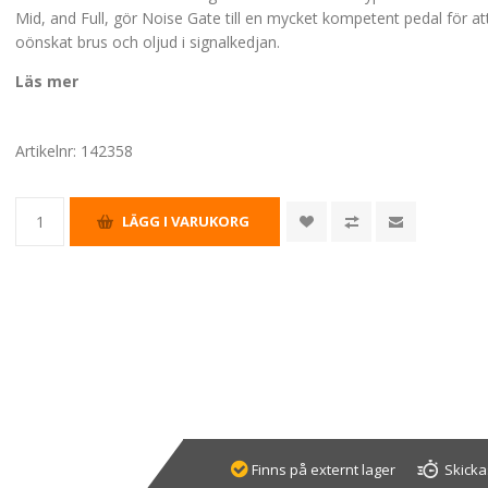
Mid, and Full, gör Noise Gate till en mycket kompetent pedal för at
oönskat brus och oljud i signalkedjan.
Läs mer
Artikelnr:
142358
Finns på externt lager
Skicka