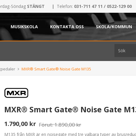
rdag-Söndag
STÄNGT
|
Telefon:
031-711 47 11 / 0522-129 00
MUSIKSKOLA
KONTAKTA OSS
SKOLA/KOMMUN
tpedaler
MXR® Smart Gate® Noise Gate M135
MXR® Smart Gate® Noise Gate M1
1.790,00 kr
Förut:
1.890,00 kr
M135 från MXR är en noisegate med tre valbara typer av brusreduce