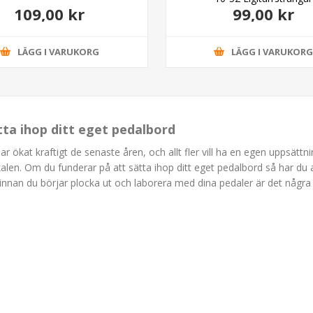
109,00 kr
99,00 kr
LÄGG I VARUKORG
LÄGG I VARUKOR
ätta ihop ditt eget pedalbord
har ökat kraftigt de senaste åren, och allt fler vill ha en egen uppsätt
kalen. Om du funderar på att sätta ihop ditt eget pedalbord så har du a
innan du börjar plocka ut och laborera med dina pedaler är det någr