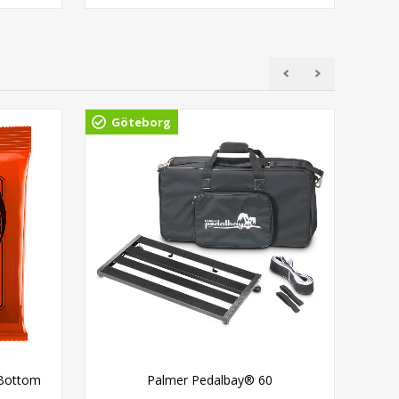
Göteborg
Gö
 Bottom
Palmer Pedalbay® 60