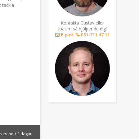
t tackla
Kontakta Gustav eller
Joakim så hjälper de dig!
E-post
031-711 47 11
s inom:
1-3 dagar