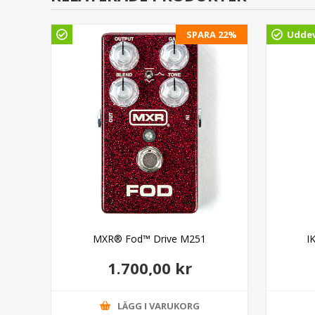
SPARA 22%
Uddev
402
MXR® Fod™ Drive M251
I
1.700,00 kr
LÄGG I VARUKORG