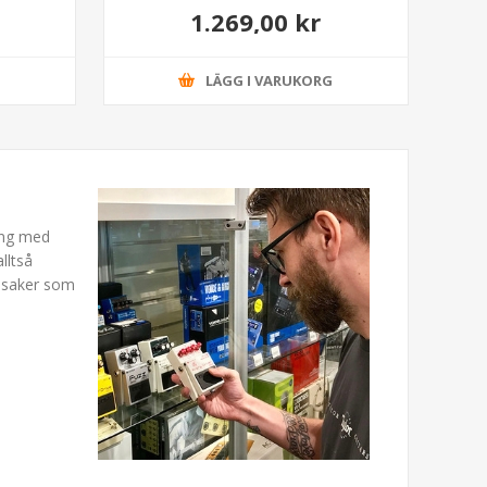
1.269,00 kr
G
LÄGG I VARUKORG
ning med
lltså
a saker som