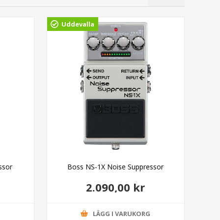
Uddevalla
Gö
ssor
Boss NS-1X Noise Suppressor
2.090,00 kr
G
LÄGG I VARUKORG