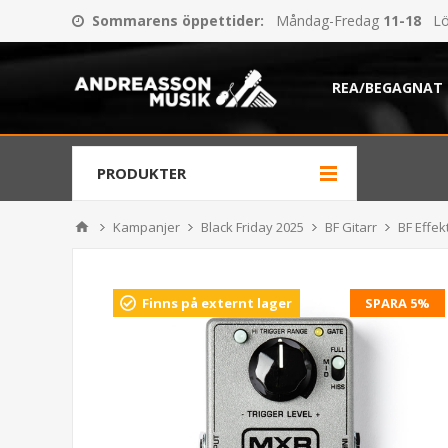
Sommarens öppettider
:
Måndag-Fredag
11-18
Lö
REA/BEGAGNAT
PRODUKTER
Kampanjer
Black Friday 2025
BF Gitarr
BF Effek
Finns på externt lager
SPARA 5%