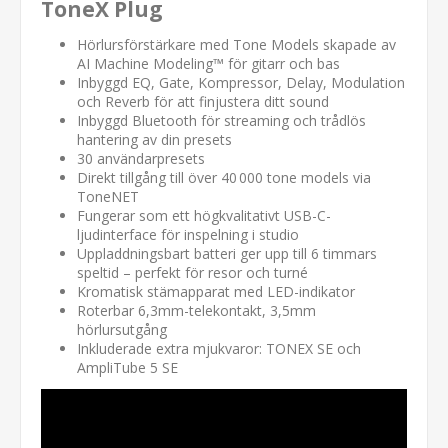
ToneX Plug
Hörlursförstärkare med Tone Models skapade av
AI Machine Modeling™ för gitarr och bas
Inbyggd EQ, Gate, Kompressor, Delay, Modulation
och Reverb för att finjustera ditt sound
Inbyggd Bluetooth för streaming och trådlös
hantering av din presets
30 användarpresets
Direkt tillgång till över 40 000 tone models via
ToneNET
Fungerar som ett högkvalitativt USB-C-
ljudinterface för inspelning i studio
Uppladdningsbart batteri ger upp till 6 timmars
speltid – perfekt för resor och turné
Kromatisk stämapparat med LED-indikator
Roterbar 6,3mm-telekontakt, 3,5mm
hörlursutgång
Inkluderade extra mjukvaror: TONEX SE och
AmpliTube 5 SE