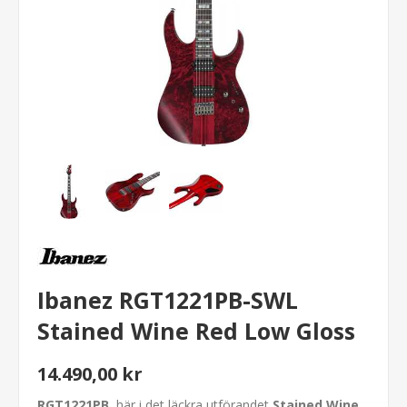
Ibanez RGT1221PB-SWL
Stained Wine Red Low Gloss
14.490,00 kr
RGT1221PB
, här i det läckra utförandet
Stained Wine