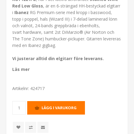
Red Low Gloss
, är en 6-strängad HH-bestyckad elgitarr
i
Ibanez
RG Premium-serie med kropp i basswood,
topp i poppel, hals (Wizard III) i 7-delad laminerad lönn
och valnöt, 24-bands greppbräda i ebenholts,
svart hardware, samt 2st DiMarzio® (Air Norton och
The Tone Zone) humbucker-pickuper. Gitarren levereras
med en Ibanez gigbag.
Vi justerar alltid din elgitarr före leverans.
Läs mer
Artikelnr:
424717