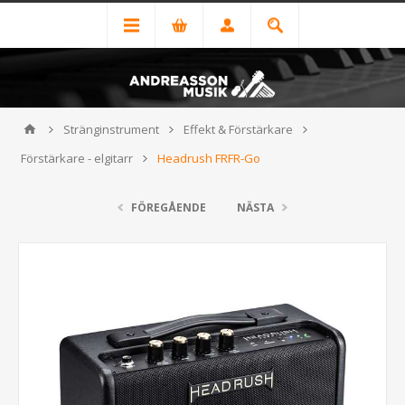
Stränginstrument
Effekt & Förstärkare
Förstärkare - elgitarr
Headrush FRFR-Go
FÖREGÅENDE
NÄSTA