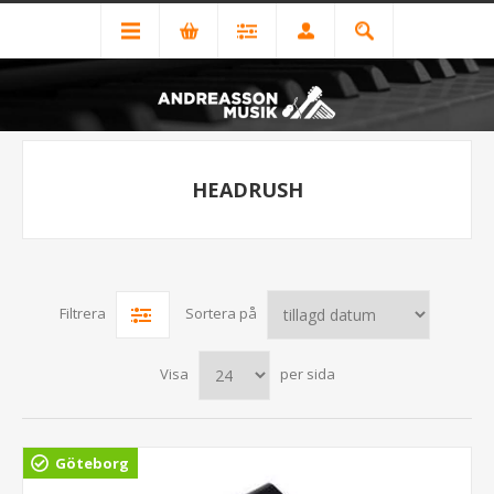
HEADRUSH
Filtrera
Sortera på
Visa
per sida
Göteborg