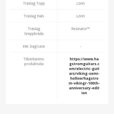
Träslag Topp
Lönn
Träslag Hals
Lönn
Träslag
Resinator™
Greppbräda
Inkl. bag/case
-
Tillverkarens
https://www.ha
produktsida
gstromguitars.c
om/electric-guit
ars/viking-semi-
hollow/hagstro
m-vikingr-100th-
anniversary-edit
ion