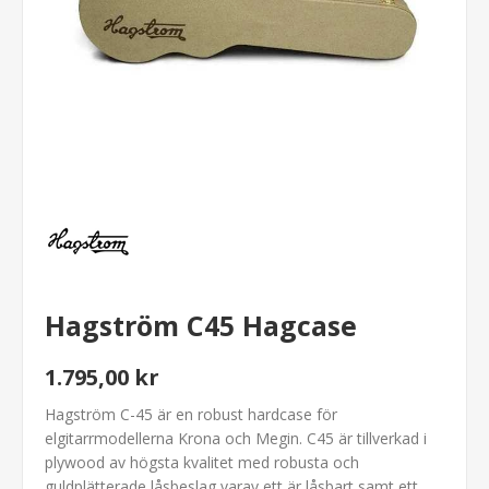
Hagström C45 Hagcase
1.795,00 kr
Hagström C-45 är en robust hardcase för
elgitarrmodellerna Krona och Megin. C45 är tillverkad i
plywood av högsta kvalitet med robusta och
guldplätterade låsbeslag varav ett är låsbart samt ett