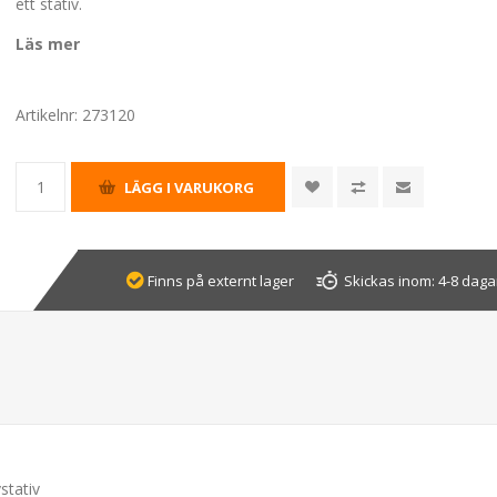
ett stativ.
Läs mer
Artikelnr:
273120
Finns på externt lager
Skickas inom:
4-8 dagar
stativ