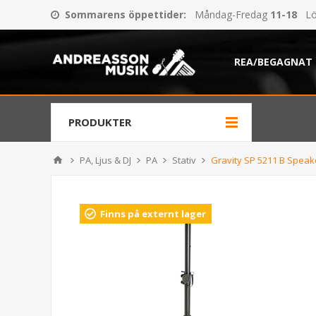
Sommarens öppettider
:
Måndag-Fredag
11-18
Lö
REA/BEGAGNAT
PRODUKTER
PA, Ljus & DJ
PA
Stativ
Gravity SP 5211 B Speak
Finns på externt lager