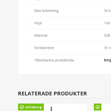
Max belastning
50 k
Höjd
106
Material
Stål
Rördiameter
35 
Tillverkarens produktsida
htt
RELATERADE PRODUKTER
Göteborg