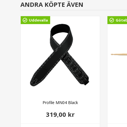
ANDRA KÖPTE ÄVEN
Uddevalla
Göte
n
Profile MN04 Black
319,00 kr