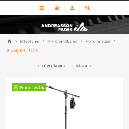
Mikrofoner
Mikrofontillbehör
Mikrofonstativ
Gravity MS 4322 B
FÖREGÅENDE
NÄSTA
Finns i butik