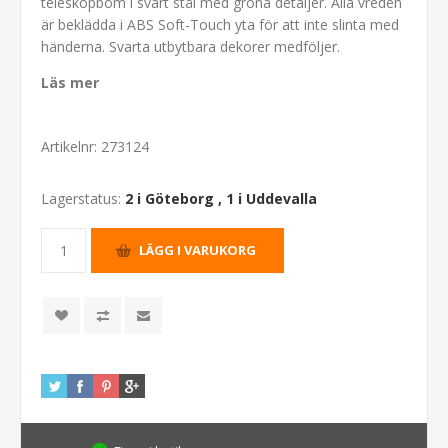
teleskopbom i svart stål med gröna detaljer. Alla vreden
är beklädda i ABS Soft-Touch yta för att inte slinta med
händerna. Svarta utbytbara dekorer medföljer.
Läs mer
Artikelnr:
273124
Lagerstatus:
2 i Göteborg
,
1 i Uddevalla