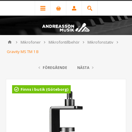
Mikrofoner
Mikrofontillbehör
Mikrofonstativ
Gravity MS TM 1 B
FÖREGÅENDE
NÄSTA
Finns i butik (Göteborg)