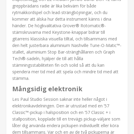
greppbrädans radie är lika bekväm för både
rytmakkordspel och lead-strängböjningar, och du
kommer att älska hur detta instrument känns i dina
händer. De högkvalitativa Grover® Rotomatic®-
stämskruvarna med Keystone-knappar bidrar till
gitarrens klassiska visuella tilltal, och tillsammans med
den helt justerbara aluminium Nashville Tune-O-Matic™-
stallet, aluminium Stop Bar-stränghållaren och Graph
Tech®-sadeln, hjälper de till att hålla
stämningsstabiliteten fin och solid så att du kan
spendera mer tid med att spela och mindre tid med att
stämma.
Mångsidig elektronik
Les Paul Studio Session saknar inte heller något i
elektronikavdelningen. Den är utrustad med en ’57
Classic™-pickup i halsposition och en ’57 Classic + i
stallposition, kopplade till en trevägs pickup-väljare som
låter dig använda endera pickupen individuellt eller köra
dem tillsammans. Var och en av de två pickuperna är