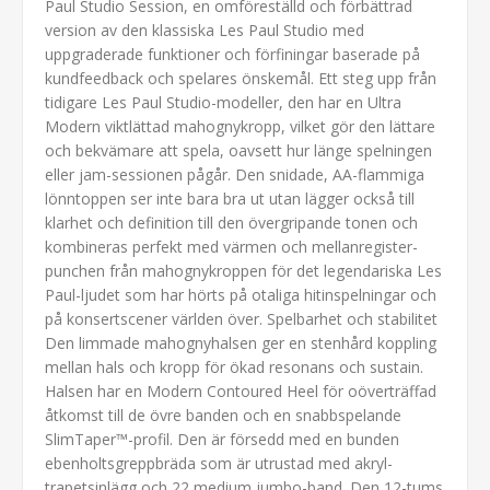
Paul Studio Session, en omföreställd och förbättrad
version av den klassiska Les Paul Studio med
uppgraderade funktioner och förfiningar baserade på
kundfeedback och spelares önskemål. Ett steg upp från
tidigare Les Paul Studio-modeller, den har en Ultra
Modern viktlättad mahognykropp, vilket gör den lättare
och bekvämare att spela, oavsett hur länge spelningen
eller jam-sessionen pågår. Den snidade, AA-flammiga
lönntoppen ser inte bara bra ut utan lägger också till
klarhet och definition till den övergripande tonen och
kombineras perfekt med värmen och mellanregister-
punchen från mahognykroppen för det legendariska Les
Paul-ljudet som har hörts på otaliga hitinspelningar och
på konsertscener världen över. Spelbarhet och stabilitet
Den limmade mahognyhalsen ger en stenhård koppling
mellan hals och kropp för ökad resonans och sustain.
Halsen har en Modern Contoured Heel för oöverträffad
åtkomst till de övre banden och en snabbspelande
SlimTaper™-profil. Den är försedd med en bunden
ebenholtsgreppbräda som är utrustad med akryl-
trapetsinlägg och 22 medium jumbo-band. Den 12-tums