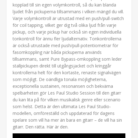
kopplad till sin egen volymkontroll, så du kan blanda
ljudet från pickuperna tillsammans i vilken mängd du vill.
Varje volymkontroll är utrustad med en push/pull-switch
för coil tapping, vilket ger dig två olika ljud från varje
pickup, och varje pickup har också sin egen individuella
tonkontroll för ännu fler ljudalternativ. Tonkontrollerna
är också utrustade med push/pull-potentiometrar för
fasomkoppling när båda pickuperna används
tillsammans, samt Pure Bypass-omkoppling som leder
stallpickupen direkt till utgångsjacket och kringgår
kontrollerna helt för den kortaste, renaste signalvägen
som möjligt. De oändliga tonala möjligheterna,
exceptionella sustainen, resonansen och bekväma
spelbarheten gör Les Paul Studio Session till den gitarr
du kan lita på för vilken musikalisk genre eller scenario
som helst. Detta är den ultimata Les Paul Studio-
modellen, omföreställd och uppdaterad för dagens
spelare som vill ha mer än bara en gitarr – de vill ha sin
gitarr. Den rätta. Här är den.