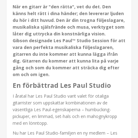
När en gitarr är "den rätta", vet du det. Den
känns helt rätt i dina händer; den levererar ljuden
du hör i ditt huvud. Den är din trogna följeslagare,
musikaliska själsfrände och musa, verktyget som
låter dig uttrycka din konstnärliga vision.
Gibson designade Les Paul™ Studio Session för att
vara den perfekta musikaliska följeslagaren,
gitarren du inte kommer att kunna lägga ifrån
dig. Gitarren du kommer att kunna lita på varje
gång och som du kommer att sträcka dig efter
om och om igen.
En förbättrad Les Paul Studio
I åratal har Les Paul Studio varit valet för otaliga
gitarrister som uppskattar kombinationen av de
väsentliga Les Paul-egenskaperna – humbucking-
pickuper, en limmad, set-hals och en mahognykropp
med en lönntopp.
Nu har Les Paul Studio-familjen en ny medlem – Les