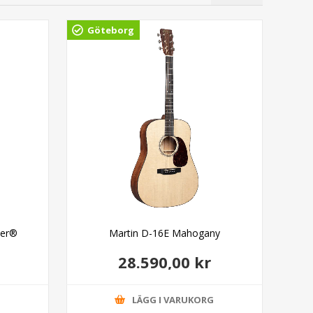
Göteborg
ter®
Martin D-16E Mahogany
Ib
28.590,00 kr
G
LÄGG I VARUKORG