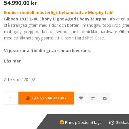
54.990,00 kr
Ikonisk modell mästerligt behandlad av Murphy Lab!
Gibson 1933 L-00 Ebony Light Aged Ebony Murphy Lab
är en a
stålsträngad gitarr med sidor och botten i mahogny, topp i röd-gran
mahogny, greppbräda i rosewood, samt förnicklad hardware. Gitarr
med ett äkthetsintyg samt ett Gibson Hard Shell Case.
Vi justerar alltid din gitarr innan leverans.
Läs mer
Artikelnr:
420402
Finns på externt lager
Skickas