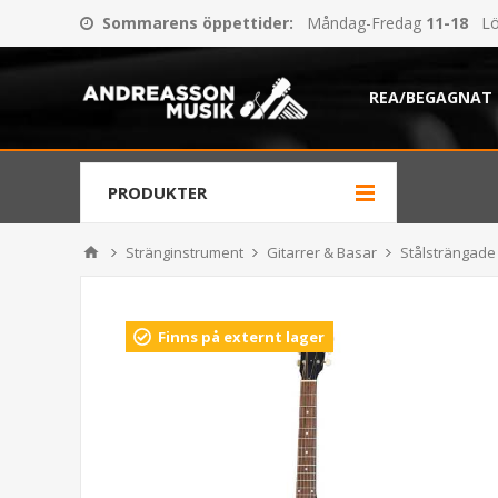
Sommarens öppettider
:
Måndag-Fredag
11-18
Lö
REA/BEGAGNAT
PRODUKTER
Stränginstrument
Gitarrer & Basar
Stålsträngade 
Finns på externt lager