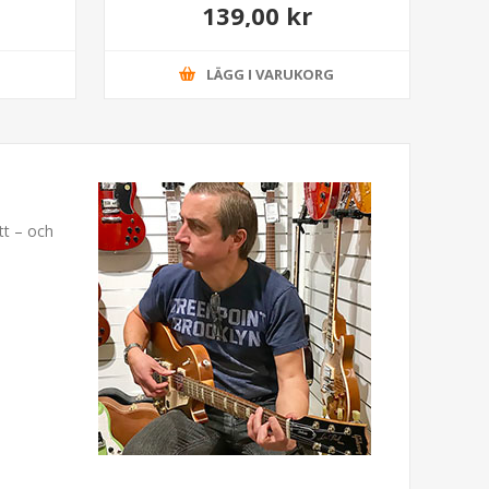
139,00 kr
G
LÄGG I VARUKORG
tt – och