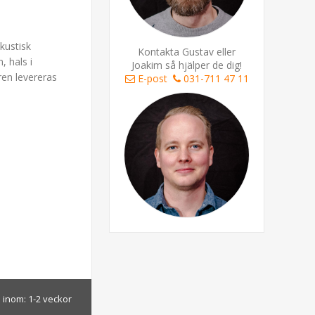
kustisk
Kontakta Gustav eller
, hals i
Joakim så hjälper de dig!
en levereras
E-post
031-711 47 11
 inom:
1-2 veckor