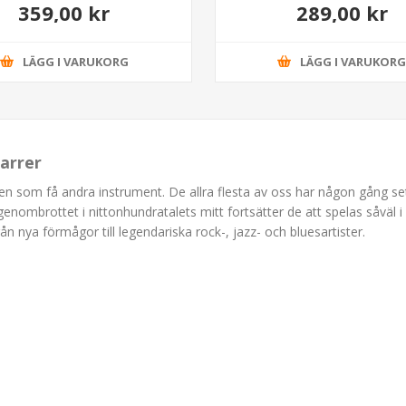
359,00 kr
289,00 kr
LÄGG I VARUKORG
LÄGG I VARUKOR
tarrer
rien som få andra instrument. De allra flesta av oss har någon gång se
enombrottet i nittonhundratalets mitt fortsätter de att spelas såväl i
 nya förmågor till legendariska rock-, jazz- och bluesartister.