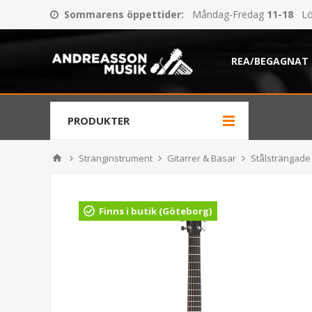
Sommarens öppettider
:
Måndag-Fredag
11-18
Lö
REA/BEGAGNAT
PRODUKTER
Stränginstrument
Gitarrer & Basar
Stålsträngade 
Finns i butik (Göteborg)