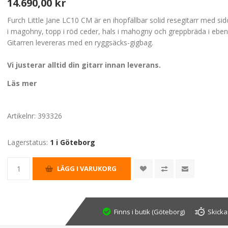
14.690,00 kr
Furch Little Jane LC10 CM är en ihopfällbar solid resegitarr med si
i magohny, topp i röd ceder, hals i mahogny och greppbräda i eben
Gitarren levereras med en ryggsäcks-gigbag.
Vi justerar alltid din gitarr innan leverans.
Läs mer
Artikelnr:
393326
Lagerstatus:
1 i Göteborg
Finns i butik (Göteborg)
Skicka