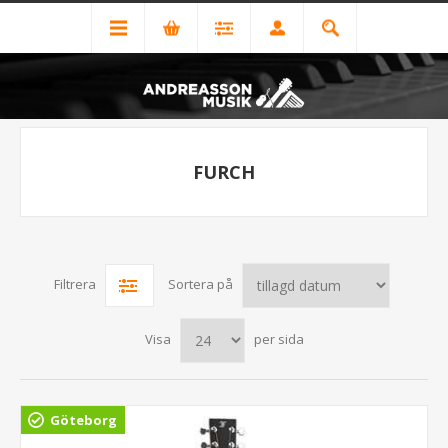
FURCH
Filtrera
Sortera på
Visa
per sida
Göteborg