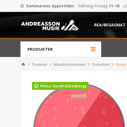
Sommarens öppettider
:
Måndag-Fredag
11-18
Lö
REA/BEGAGNAT
PRODUKTER
Trummor
Akustiska trummor
Trumskinn
Evans
Finns i butik (Göteborg)