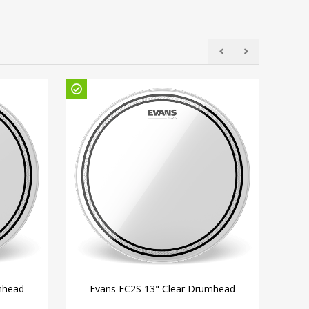
mhead
Evans EC2S 13" Clear Drumhead
E