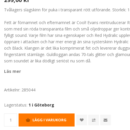
Tvålagers slagskinn för puka i transparant rött utförande. Storlek: 1
Fett är förnamnet och efternamnet är Cool! Evans reintruducerar R
som med sin röda transparanta film och små oljedroppar ger kontr
fylligt sound. Varje film har sina egenskaper och Red Hydralic uppl
öppnare i attacken och har mer energi än sina systerskinn Hydralic
och Black. Klangen är det lika komprimerat fet och levererar duggs
fingerstämt stämläge. Guldloggan andas 70-tals glitter och glamou
som soundet är lika dödligt seriöst nu som då.
Läs mer
Artikelnr:
285044
Lagerstatus:
1 i Göteborg