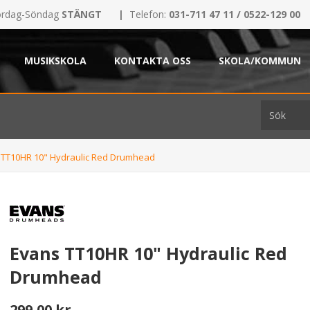
rdag-Söndag
STÄNGT
|
Telefon:
031-711 47 11 / 0522-129 00
MUSIKSKOLA
KONTAKTA OSS
SKOLA/KOMMUN
 TT10HR 10" Hydraulic Red Drumhead
Evans TT10HR 10" Hydraulic Red
Drumhead
299,00 kr