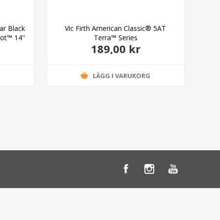
ar Black
Vic Firth American Classic® 5AT
Eva
ot™ 14"
Terra™ Series
189,00 kr
G
LÄGG I VARUKORG