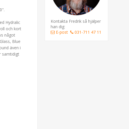
0".
Kontakta Fredrik så hjälper
ed Hydralic
han dig:
oll och kort
E-post
031-711 47 11
evs något
 Glass, Blue
ound även i
r samtidigt