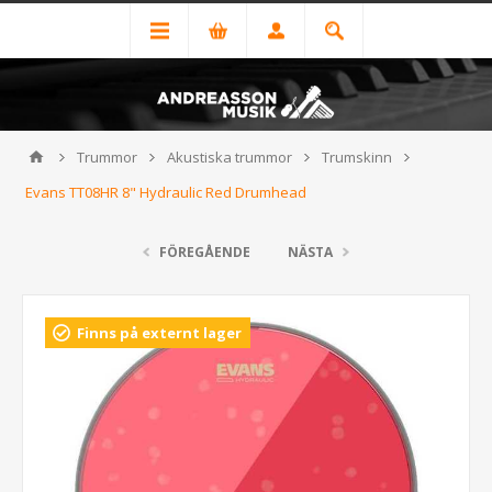
Trummor
Akustiska trummor
Trumskinn
Evans TT08HR 8" Hydraulic Red Drumhead
FÖREGÅENDE
NÄSTA
Finns på externt lager