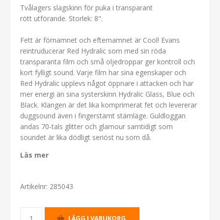
Tvålagers slagskinn för puka i transparant
rött utförande. Storlek: 8".
Fett är förnamnet och efternamnet är Cool! Evans
reintruducerar Red Hydralic som med sin röda
transparanta film och små oljedroppar ger kontroll och
kort fylligt sound. Varje film har sina egenskaper och
Red Hydralic upplevs något öppnare i attacken och har
mer energi än sina systerskinn Hydralic Glass, Blue och
Black. Klangen är det lika komprimerat fet och levererar
duggsound även i fingerstämt stämläge. Guldloggan
andas 70-tals glitter och glamour samtidigt som
soundet är lika dödligt seriöst nu som då.
Läs mer
Artikelnr:
285043