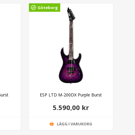
Göteborg
urst
ESP LTD M-200DX Purple Burst
ES
5.590,00 kr
G
LÄGG I VARUKORG