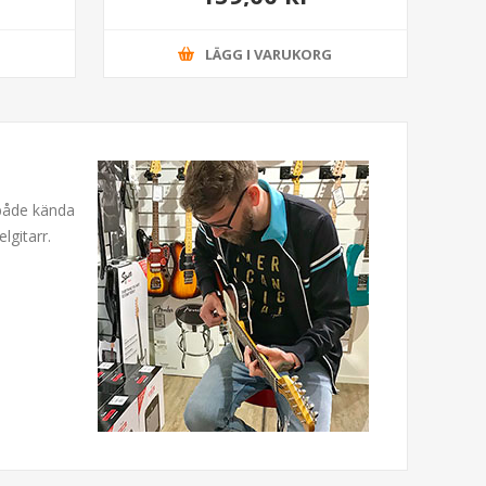
G
LÄGG I VARUKORG
 både kända
lgitarr.