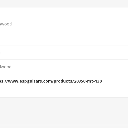
swood
n
dwood
ps://www.espguitars.com/products/20350-mt-130