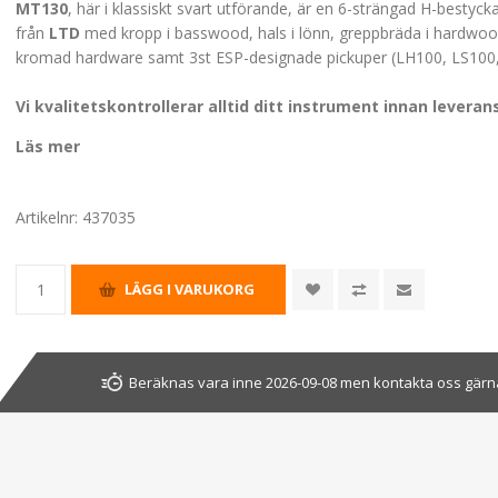
MT130
, här i klassiskt svart utförande, är en 6-strängad H-bestycka
från
LTD
med kropp i basswood, hals i lönn, greppbräda i hardwoo
kromad hardware samt 3st ESP-designade pickuper (LH100, LS100
Vi kvalitetskontrollerar alltid ditt instrument innan leveran
Läs mer
Artikelnr:
437035
Beräknas vara inne 2026-09-08 men kontakta oss gärna