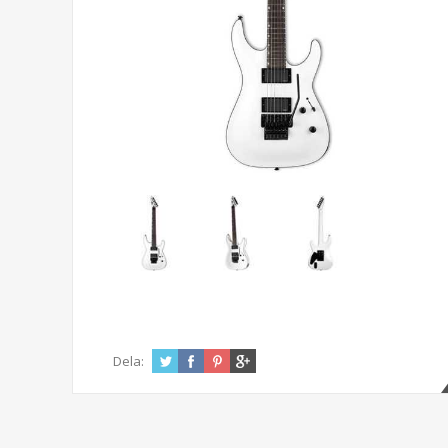
Dela: