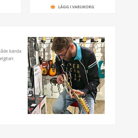
G
LÄGG I VARUKORG
 både kända
lgitarr.