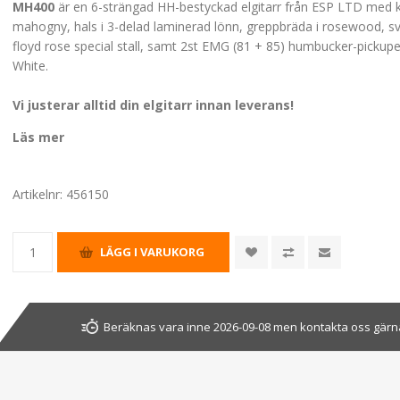
MH400
är en 6-strängad HH-bestyckad elgitarr från ESP LTD med k
mahogny, hals i 3-delad laminerad lönn, greppbräda i rosewood, s
floyd rose special stall, samt 2st EMG (81 + 85) humbucker-pickupe
White.
Vi justerar alltid din elgitarr innan leverans!
Läs mer
Artikelnr:
456150
Beräknas vara inne 2026-09-08 men kontakta oss gärna