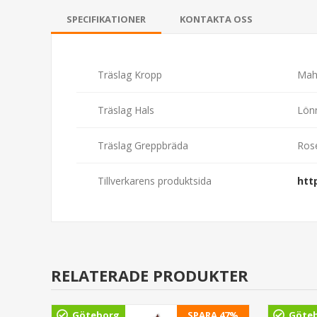
SPECIFIKATIONER
KONTAKTA OSS
Träslag Kropp
Mah
Träslag Hals
Lön
Träslag Greppbräda
Ros
Tillverkarens produktsida
htt
RELATERADE PRODUKTER
Göteborg
SPARA 47%
Göte