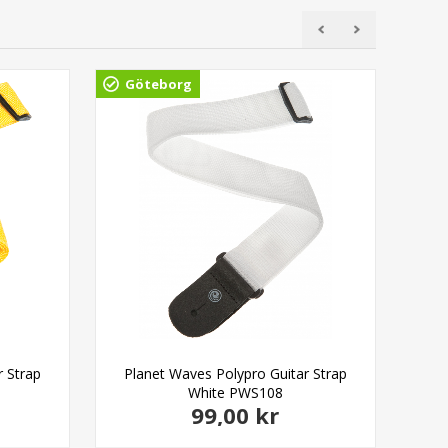
Göteborg
r Strap
Planet Waves Polypro Guitar Strap
Ern
White PWS108
99,00 kr