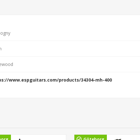
ogny
n
ewood
ps://www.espguitars.com/products/34304-mh-400
borg
Göteborg