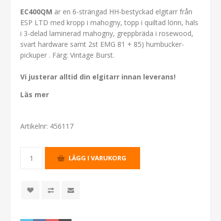
EC400QM
är en 6-strängad HH-bestyckad elgitarr från
ESP LTD med kropp i mahogny, topp i quiltad lönn, hals
i 3-delad laminerad mahogny, greppbräda i rosewood,
svart hardware samt 2st EMG 81 + 85) humbucker-
pickuper . Färg: Vintage Burst.
Vi justerar alltid din elgitarr innan leverans!
Läs mer
Artikelnr:
456117