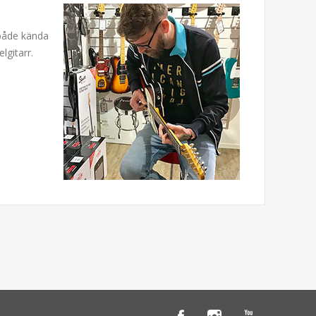
 både kända
lgitarr.