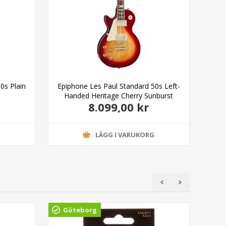
0s Plain
Epiphone Les Paul Standard 50s Left-
Epip
Handed Heritage Cherry Sunburst
8.099,00 kr
G
LÄGG I VARUKORG
Göteborg
Ud