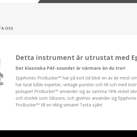
TA OSS
Detta instrument är utrustat med 
Det klassiska PAF-soundet är närmare än du tror!
Epiphones ProBucker™ har på kort tid blivit en av de mest o
har lurat både experter, vintage-purister och till och med ins
pickuper! ProBucker™ använder sig av samma 18% nickel-si
och storlek som Gibsons, och givetvis använder sig Epiphone 
ProBucker™ till en riktig vinnare! Testa själv!