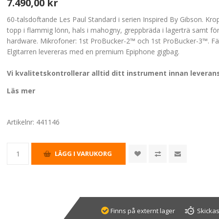
7.490,00 kr
60-talsdoftande Les Paul Standard i serien Inspired By Gibson. Kr
topp i flammig lönn, hals i mahogny, greppbräda i lagerträ samt för
hardware. Mikrofoner: 1st ProBucker-2™ och 1st ProBucker-3™. Fär
Elgitarren levereras med en premium Epiphone gigbag.
Vi kvalitetskontrollerar alltid ditt instrument innan leveran
Läs mer
Artikelnr:
441146
Finns på externt lager
Skickas