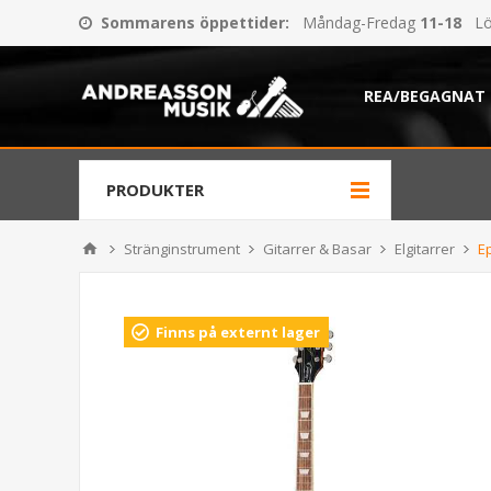
Sommarens öppettider
:
Måndag-Fredag
11-18
Lö
REA/BEGAGNAT
PRODUKTER
Stränginstrument
Gitarrer & Basar
Elgitarrer
E
Finns på externt lager