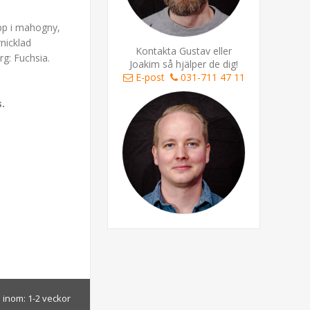
opp i mahogny,
nicklad
Kontakta Gustav eller
g: Fuchsia.
Joakim så hjälper de dig!
E-post
031-711 47 11
s.
 inom:
1-2 veckor