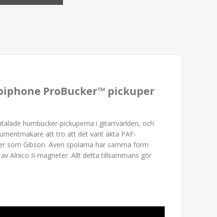
Epiphone ProBucker™ pickuper
mtalade humbucker-pickuperna i gitarrvärlden, och
trumentmakare att tro att det varit äkta PAF-
lver som Gibson. Även spolarna har samma form
av Alnico II-magneter. Allt detta tillsammans gör