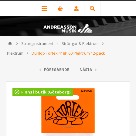
Stränginstrument
Strängar & Plektrum
Plektrum
Dunlop Tortex 418P.60 Plektrum 12-pack
FÖREGÅENDE
NÄSTA
Finns i butik (Göteborg)