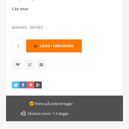
Läs mer
Artikelnr:
360402
Finns på externt lager
Skickas inom:
1-3 dagar