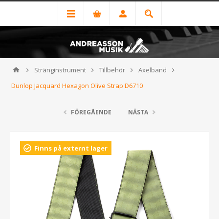
Stränginstrument
Tillbehör
Axelband
Dunlop Jacquard Hexagon Olive Strap D6710
FÖREGÅENDE
NÄSTA
Finns på externt lager