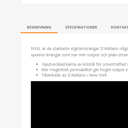
BESKRIVNING
SPECIFIKATIONER
KONTAK
NYXL är de starkaste elgitarrsträngar D'Addario någon
spunna strängar som har mer output och plain-sträng
Nyutvecklad kärna av kolstål för oöverträffad 
Mer magnetisk permabilitet ger högre output 
Tillverkade av D'Addario i New York