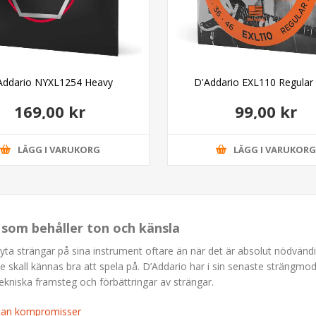
Addario NYXL1254 Heavy
D'Addario EXL110 Regular 
169,00 kr
99,00 kr
LÄGG I VARUKORG
LÄGG I VARUKOR
s som behåller ton och känsla
byta strängar på sina instrument oftare än när det är absolut nödvändigt
de skall kännas bra att spela på. D’Addario har i sin senaste strängmod
ekniska framsteg och förbättringar av strängar.
utan kompromisser