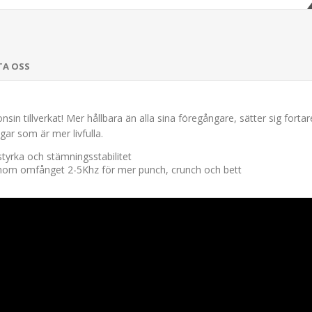
TA OSS
sin tillverkat! Mer hållbara än alla sina föregångare, sätter sig forta
ar som är mer livfulla.
styrka och stämningsstabilitet
inom omfånget 2-5Khz för mer punch, crunch och bett