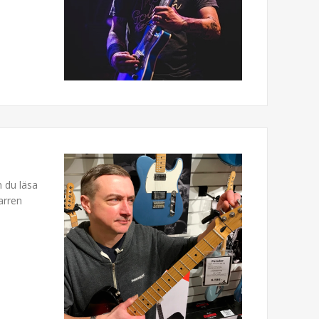
n du läsa
arren