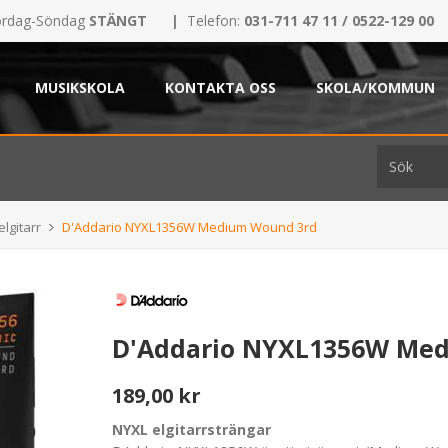
rdag-Söndag
STÄNGT
|
Telefon:
031-711 47 11 / 0522-129 00
MUSIKSKOLA
KONTAKTA OSS
SKOLA/KOMMUN
elgitarr
D'Addario NYXL1356W Medium Wound 3rd
D'Addario NYXL1356W Me
189,00 kr
NYXL elgitarrsträngar