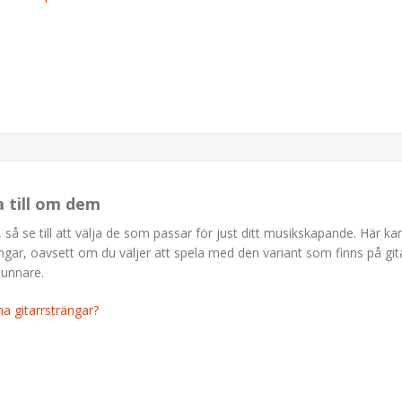
a till om dem
 så se till att välja de som passar för just ditt musikskapande. Här ka
ngar, oavsett om du väljer att spela med den variant som finns på git
 tunnare.
na gitarrsträngar?