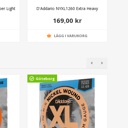
er Light
D'Addario NYXL1260 Extra Heavy
D'
169,00 kr
G
LÄGG I VARUKORG
Göteborg
Gö