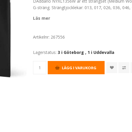
DAddario NYXL1356W är ett strängset (Medium Wound
G-sträng. Strängtjocklekar: 013, 017, 026, 036, 046,
Läs mer
Artikelnr:
267556
Lagerstatus:
3 i Göteborg
,
1 i Uddevalla