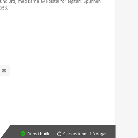
 3rd) med kärna av kolstål för elgitarr. Spunnen
 056.
Finns i butik
Skickas inom:
1-3 dagar