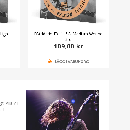
Light
D'Addario EXL115W Medium Wound
D
3rd
109,00 kr
G
LÄGG I VARUKORG
. Alla vill
ell