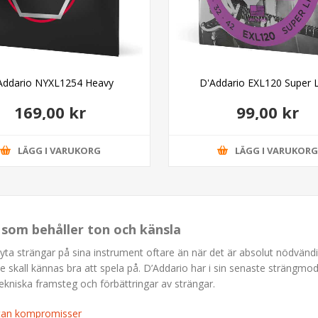
Addario NYXL1254 Heavy
D'Addario EXL120 Super L
169,00 kr
99,00 kr
LÄGG I VARUKORG
LÄGG I VARUKOR
s som behåller ton och känsla
byta strängar på sina instrument oftare än när det är absolut nödvändigt
de skall kännas bra att spela på. D’Addario har i sin senaste strängmod
ekniska framsteg och förbättringar av strängar.
utan kompromisser