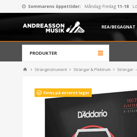
Sommarens öppettider
:
Måndag-Fredag
11-18
Lö
REA/BEGAGNAT
PRODUKTER
Stränginstrument
Strängar & Plektrum
Strängar - 
Finns på externt lager