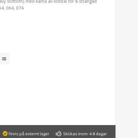
avy Bottom) med kärna av kolstål för 8-strängad
54, 064, 074.
Finns på externt lager
Skickas inom:
4-8 dagar