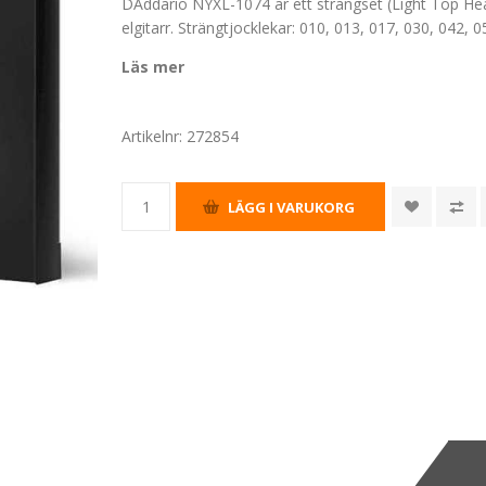
DAddario NYXL-1074 är ett strängset (Light Top He
elgitarr. Strängtjocklekar: 010, 013, 017, 030, 042, 0
Läs mer
Artikelnr:
272854