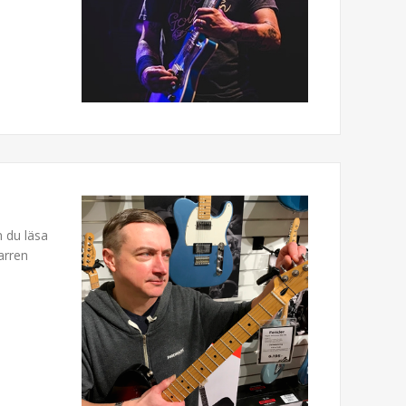
n du läsa
arren