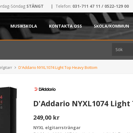
rdag-Söndag
STÄNGT
|
Telefon:
031-711 47 11 / 0522-129 00
MUSIKSKOLA
KONTAKTA OSS
SKOLA/KOMMUN
elgitarr
D'Addario NYXL1074 Light Top Heavy Bottom
D'Addario NYXL1074 Light
249,00 kr
NYXL elgitarrsträngar