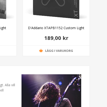
ight
D'Addario XTAPB1152 Custom Light
D'
189,00 kr
G
LÄGG I VARUKORG
. Alla vill
ell