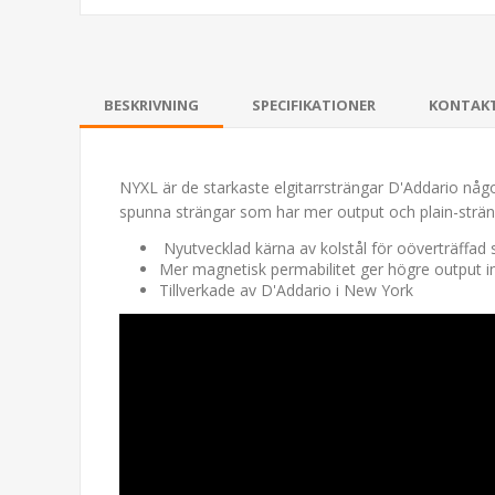
BESKRIVNING
SPECIFIKATIONER
KONTAK
NYXL är de starkaste elgitarrsträngar D'Addario någon
spunna strängar som har mer output och plain-sträng
Nyutvecklad kärna av kolstål för oöverträffad 
Mer magnetisk permabilitet ger högre output 
Tillverkade av D'Addario i New York