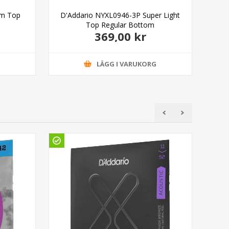
um Top
D'Addario NYXL0946-3P Super Light
D
Top Regular Bottom
369,00 kr
G
LÄGG I VARUKORG