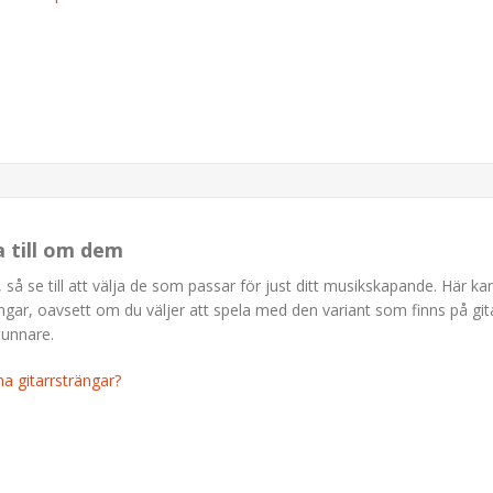
a till om dem
 så se till att välja de som passar för just ditt musikskapande. Här ka
ngar, oavsett om du väljer att spela med den variant som finns på git
 tunnare.
na gitarrsträngar?