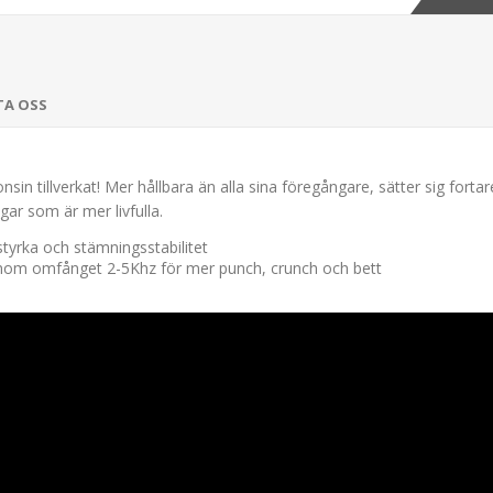
TA OSS
sin tillverkat! Mer hållbara än alla sina föregångare, sätter sig forta
ar som är mer livfulla.
styrka och stämningsstabilitet
inom omfånget 2-5Khz för mer punch, crunch och bett