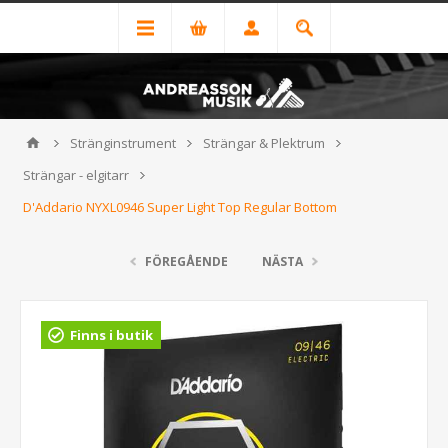
Stränginstrument
Strängar & Plektrum
Strängar - elgitarr
D'Addario NYXL0946 Super Light Top Regular Bottom
FÖREGÅENDE
NÄSTA
Finns i butik