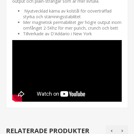
output och plain-strängar som är mer livfulla.
Nyutvecklad kärna av kolstål för oöverträffad
styrka och stämningsstabilitet
Mer magnetisk permabilitet ger högre output inom
omfånget 2-5Khz för mer punch, crunch och bett
Tillverkade av D'Addario i New York
RELATERADE PRODUKTER