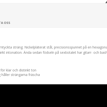
TA OSS
ckta sträng. Nickelpläterat stål, precisionsspunnet på en hexagonal 
rkt intonation. Ända sedan födseln på sextiotalet har gitarr- och bas
ör klar och distinkt ton
 håller strängarna fräscha