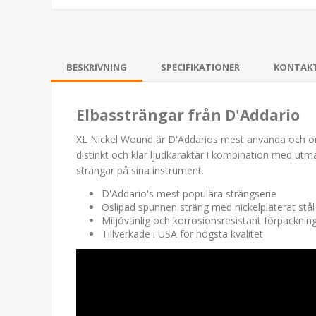
BESKRIVNING
SPECIFIKATIONER
KONTAK
Elbassträngar från D'Addario
XL Nickel Wound är D'Addarios mest använda och omty
distinkt och klar ljudkaraktär i kombination med utmä
strängar på sina instrument.
D'Addario's mest populära strängserie
Oslipad spunnen sträng med nickelpläterat stål f
Miljövänlig och korrosionsresistant förpackning
Tillverkade i USA för högsta kvalitet