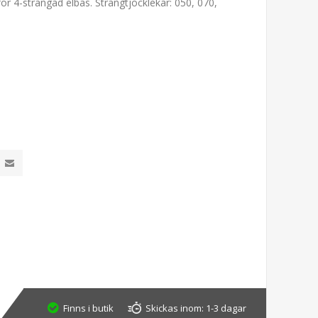
för 4-strängad elbas. Strängtjocklekar: 050, 070,
Finns i butik
Skickas inom:
1-3 dagar