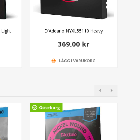
 Light
D'Addario NYXL55110 Heavy
D'
369,00 kr
G
LÄGG I VARUKORG
Göteborg