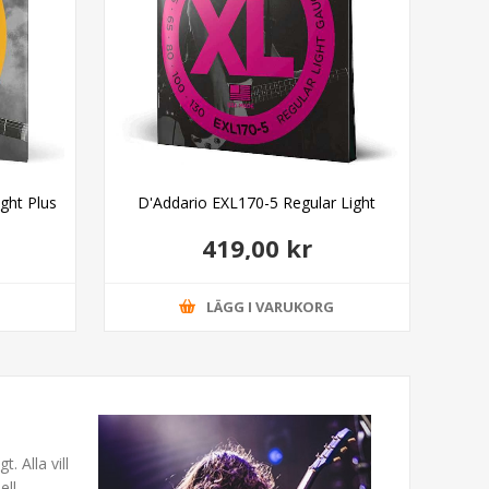
ght Plus
D'Addario EXL170-5 Regular Light
D'
419,00 kr
G
LÄGG I VARUKORG
. Alla vill
ell