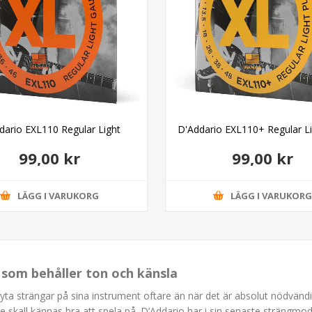
dario EXL110 Regular Light
D'Addario EXL110+ Regular Li
99,00 kr
99,00 kr
LÄGG I VARUKORG
LÄGG I VARUKOR
s som behåller ton och känsla
byta strängar på sina instrument oftare än när det är absolut nödvändigt
de skall kännas bra att spela på. D’Addario har i sin senaste strängmod