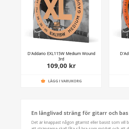
ze
D'Addario EXL115W Medium Wound
D'Ad
3rd
109,00 kr
LÄGG I VARUKORG
En långlivad sträng för gitarr och ba
Det är knappast någon gitarrist eller basist som vill 
att strängarna skall låta så bra som möjligt och att 