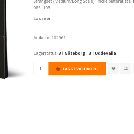
Strängset (Medium/Long Scale) i nickelpläterat stål 
085, 105.
Läs mer
Artikelnr:
102961
Lagerstatus:
3 i Göteborg
,
3 i Uddevalla