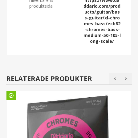
Tillverkarens
https://www.da
produktsida
ddario.com/prod
ucts/guitar/bas
s-guitar/xl-chro
mes-bass/ecb82
-chromes-bass-
medium-50-105-l
ong-scale/
RELATERADE PRODUKTER