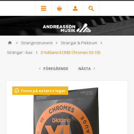
Stränginstrument
Strängar & Plektrum
Strängar - bas
D'Addario ECB82 Chromes 50-105
FÖREGÅENDE
NÄSTA
Finns på externt lager