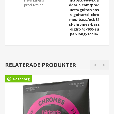
Tillverkarens
https://www.da
produktsida
ddario.com/prod
ucts/guitar/bas
s-guitar/xl-chro
mes-bass/ecb81
sl-chromes-bass
-light-45-100-su
per-long-scale/
RELATERADE PRODUKTER
Göteborg