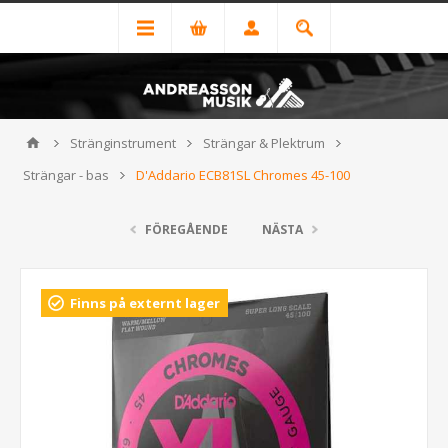
Stränginstrument
Strängar & Plektrum
Strängar - bas
D'Addario ECB81SL Chromes 45-100
FÖREGÅENDE
NÄSTA
Finns på externt lager