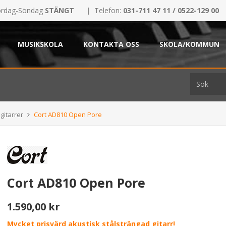
rdag-Söndag
STÄNGT
|
Telefon:
031-711 47 11 / 0522-129 00
MUSIKSKOLA
KONTAKTA OSS
SKOLA/KOMMUN
gitarrer
Cort AD810 Open Pore
Cort AD810 Open Pore
1.590,00 kr
Mycket prisvärd akustisk stålsträngad gitarr!