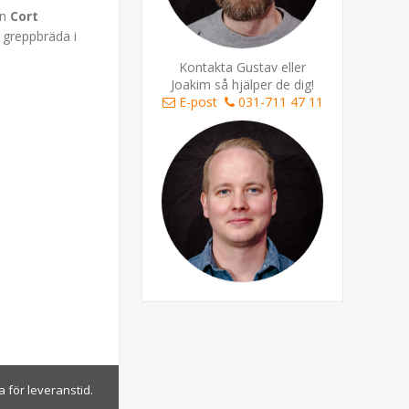
ån
Cort
 greppbräda i
Kontakta Gustav eller
Joakim så hjälper de dig!
E-post
031-711 47 11
 för leveranstid.