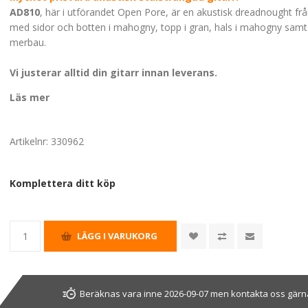
AD810
, här i utförandet Open Pore, är en akustisk dreadnought fr
med sidor och botten i mahogny, topp i gran, hals i mahogny samt
merbau.
Vi justerar alltid din gitarr innan leverans.
Läs mer
Artikelnr:
330962
Komplettera ditt köp
Beräknas vara inne 2026-09-07 men kontakta oss gärna