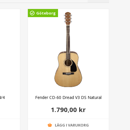
Göteborg
Gö
4/4
Fender CD-60 Dread V3 DS Natural
Fen
1.790,00 kr
G
LÄGG I VARUKORG