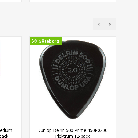
Göteborg
Gö
Medium
Dunlop Delrin 500 Prime 450P0200
K&M
-pack
Plektrum 12-pack