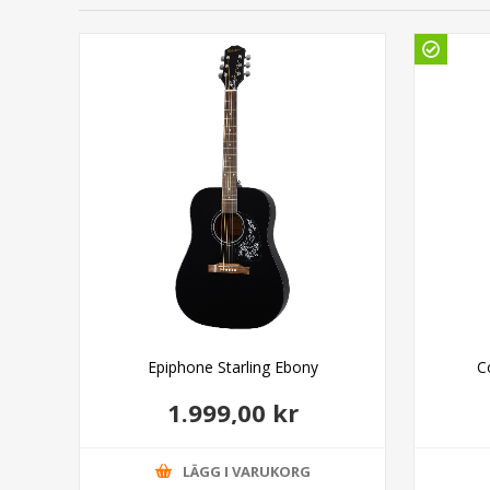
e
Epiphone Starling Ebony
C
1.999,00 kr
LÄGG I VARUKORG