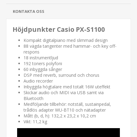
KONTAKTA OSS
Höjdpunkter Casio PX-S1100
Kompakt digitalpiano med slimmad design
88 vägda tangenter med hammar- och key off-
respons
18 instrumentljud
192 toners polyfoni
60 inbyggda sånger
DSP med reverb, surround och chorus
Audio recorder
Inbyggda högtalare med totalt 16W uteffekt
Skickar audio och MIDI via USB samt via
Bluetooth
Medföljande tillbehör: notställ, sustainpedal,
trådlös adapter WU-BT10 och nätadapter
Mått (b, d, h): 132,2 x 23,2 x 10,2 cm
Vikt: 11,2 kg