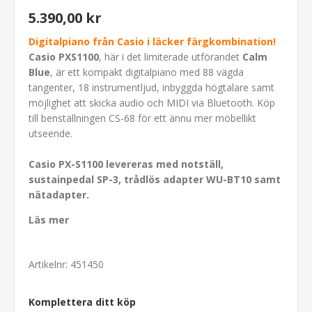
5.390,00 kr
Digitalpiano från Casio i läcker färgkombination!
Casio PXS1100
, här i det limiterade utförandet
Calm
Blue
, är ett kompakt digitalpiano med 88 vägda
tangenter, 18 instrumentljud, inbyggda högtalare samt
möjlighet att skicka audio och MIDI via Bluetooth. Köp
till benställningen CS-68 för ett ännu mer möbellikt
utseende.
Casio PX-S1100 levereras med notställ,
sustainpedal SP-3, trådlös adapter WU-BT10 samt
nätadapter.
Läs mer
Artikelnr:
451450
Komplettera ditt köp