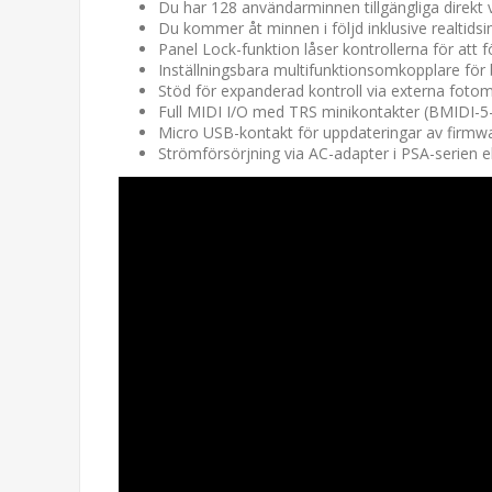
Du har 128 användarminnen tillgängliga direkt v
Du kommer åt minnen i följd inklusive realtids
Panel Lock-funktion låser kontrollerna för att
Inställningsbara multifunktionsomkopplare för
Stöd för expanderad kontroll via externa foto
Full MIDI I/O med TRS minikontakter (BMIDI-5-
Micro USB-kontakt för uppdateringar av firmw
Strömförsörjning via AC-adapter i PSA-serien el