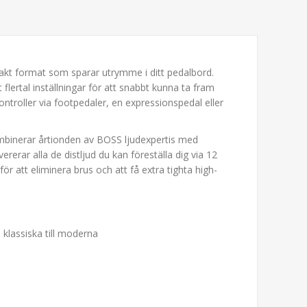
pakt format som sparar utrymme i ditt pedalbord.
lertal inställningar för att snabbt kunna ta fram
ntroller via footpedaler, en expressionspedal eller
 kombinerar årtionden av BOSS ljudexpertis med
erar alla de distljud du kan föreställa dig via 12
r att eliminera brus och att få extra tighta high-
klassiska till moderna