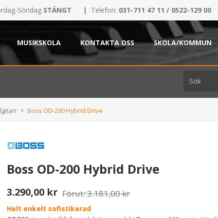
rdag-Söndag
STÄNGT
|
Telefon:
031-711 47 11 / 0522-129 00
MUSIKSKOLA
KONTAKTA OSS
SKOLA/KOMMUN
lgitarr
Boss OD-200 Hybrid Drive
Boss OD-200 Hybrid Drive
3.290,00 kr
Förut:
3.181,00 kr
Helt enkelt sofistikerad