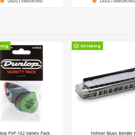
LÄGG I VARUKORG
LÄGG I VARUKOR
borg
Göteborg
lop PVP-102 Variety Pack
Hohner Blues Bender 