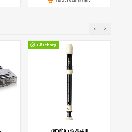
G
LÄGG I VARUKORG
Göteborg
Gö
C
Yamaha YRS302BIII