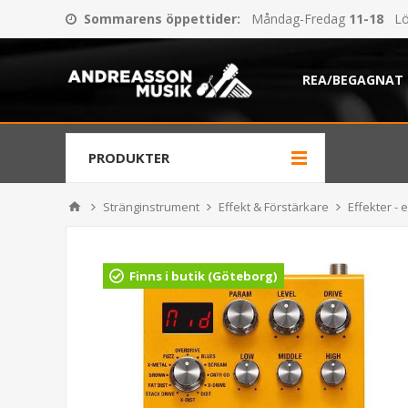
Sommarens öppettider
:
Måndag-Fredag
11-18
Lö
REA/BEGAGNAT
PRODUKTER
Stränginstrument
Effekt & Förstärkare
Effekter - e
Finns i butik (Göteborg)