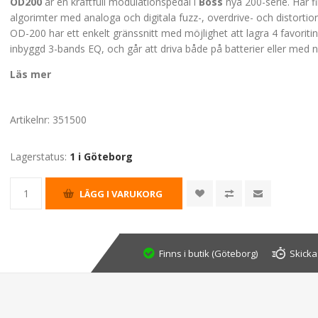
OD200
är en kraftfull modulationspedal i
Boss
nya 200-serie. Här fi
algorimter med analoga och digitala fuzz-, overdrive- och distortion
OD-200 har ett enkelt gränssnitt med möjlighet att lagra 4 favoritin
inbyggd 3-bands EQ, och går att driva både på batterier eller med
Läs mer
Artikelnr:
351500
Lagerstatus:
1 i Göteborg
Finns i butik (Göteborg)
Skicka