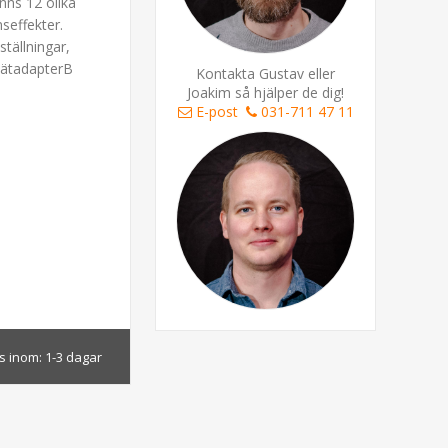
nns 12 olika
seffekter.
ställningar,
 nätadapterB
Kontakta Gustav eller
Joakim så hjälper de dig!
E-post
031-711 47 11
s inom:
1-3 dagar