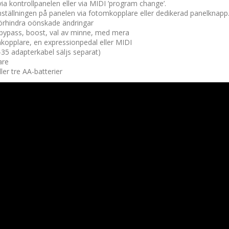
ia kontrollpanelen eller via MIDI ’program change’.
inställningen på panelen via fotomkopplare eller dedikerad panelknapp
 förhindra oönskade ändringar
 bypass, boost, val av minne, med mera
mkopplare, en expressionpedal eller MIDI
35 adapterkabel säljs separat)
are
ler tre AA-batterier