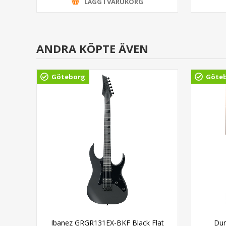
LÄGG I VARUKORG
ANDRA KÖPTE ÄVEN
Göteborg
Göte
able
Ibanez GRGR131EX-BKF Black Flat
Dun