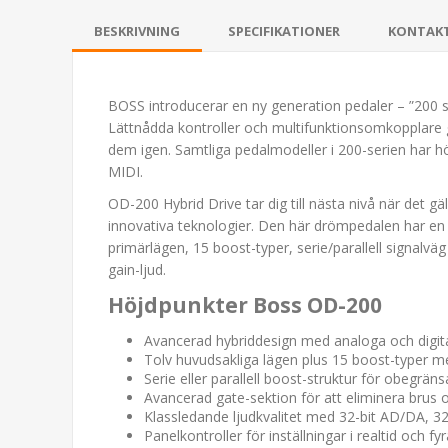
BESKRIVNING
SPECIFIKATIONER
KONTAK
BOSS introducerar en ny generation pedaler – ”200 se
Lättnådda kontroller och multifunktionsomkopplare gö
dem igen. Samtliga pedalmodeller i 200-serien har hö
MIDI.
OD-200 Hybrid Drive tar dig till nästa nivå när det g
innovativa teknologier. Den här drömpedalen har en k
primärlägen, 15 boost-typer, serie/parallell signalvä
gain-ljud.
Höjdpunkter Boss OD-200
Avancerad hybriddesign med analoga och digital
Tolv huvudsakliga lägen plus 15 boost-typer m
Serie eller parallell boost-struktur för obegrä
Avancerad gate-sektion för att eliminera brus oc
Klassledande ljudkvalitet med 32-bit AD/DA, 32
Panelkontroller för inställningar i realtid och fy