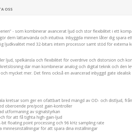
TA OSS
rien” - som kombinerar avancerat ljud och stor flexibilitet i ett kom
r dem lättanvända och intuitiva. Inbyggda minnen låter dig spara ett f
g ljudkvalitet med 32-bitars intern processor samt stöd för externa ko
äller ljud, spelkänsla och flexibilitet för overdrive och distorsion och
retslösning där man kombinerar analog och digital teknik och den lever
g och mycket mer. Det finns också en avancerad inbyggd gate idealisk fö
a kretsar som ger en ofattbart bred mängd av OD- och distljud, från 
ed oberoende pre/post gain-kontroller
nsad utformaning av signalstyrkan
h för att få tighta high-gain-ljud
-bit floating point processing och 96 kHz sampling rate
ra minnesinställningar för att spara dina inställningar