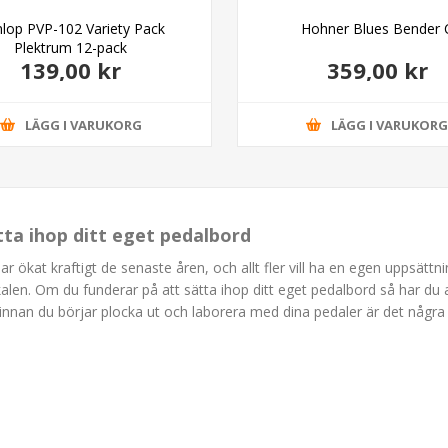
lop PVP-102 Variety Pack
Hohner Blues Bender 
Plektrum 12-pack
139,00 kr
359,00 kr
LÄGG I VARUKORG
LÄGG I VARUKOR
ätta ihop ditt eget pedalbord
har ökat kraftigt de senaste åren, och allt fler vill ha en egen uppsätt
kalen. Om du funderar på att sätta ihop ditt eget pedalbord så har du a
innan du börjar plocka ut och laborera med dina pedaler är det någr