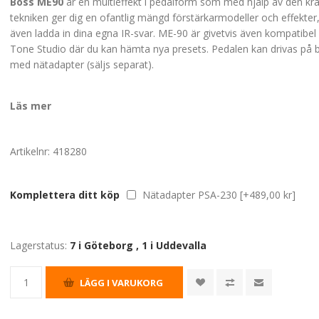
Boss ME90
är en multieffekt i pedalform som med hjälp av den kra
tekniken ger dig en ofantlig mängd förstärkarmodeller och effekter
även ladda in dina egna IR-svar. ME-90 är givetvis även kompatibe
Tone Studio där du kan hämta nya presets. Pedalen kan drivas på ba
med nätadapter (säljs separat).
Läs mer
Artikelnr:
418280
Komplettera ditt köp
Nätadapter PSA-230 [+489,00 kr]
Lagerstatus:
7 i Göteborg
,
1 i Uddevalla