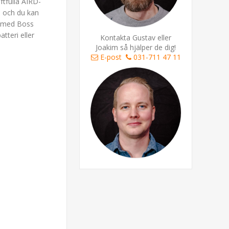
ftfulla AIRD-
, och du kan
l med Boss
tteri eller
Kontakta Gustav eller
Joakim så hjälper de dig!
E-post
031-711 47 11