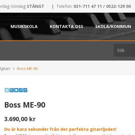
rdag-Söndag
STÄNGT
|
Telefon:
031-711 47 11 / 0522-129 00
MUSIKSKOLA
KONTAKTA OSS
SKOLA/KOMMUN
lgitarr
Boss ME-90
Boss ME-90
3.690,00 kr
Du är bara sekunder från det perfekta gitarrljudet!