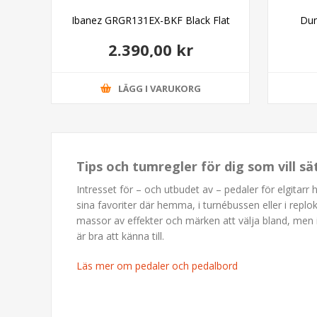
able
Ibanez GRGR131EX-BKF Black Flat
Dun
2.390,00 kr
LÄGG I VARUKORG
Tips och tumregler för dig som vill s
Intresset för – och utbudet av – pedaler för elgitarr 
sina favoriter där hemma, i turnébussen eller i replo
massor av effekter och märken att välja bland, men 
är bra att känna till.
Läs mer om pedaler och pedalbord