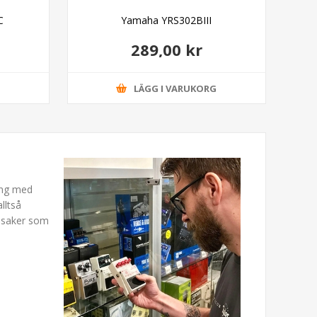
C
Yamaha YRS302BIII
289,00 kr
G
LÄGG I VARUKORG
ning med
lltså
a saker som