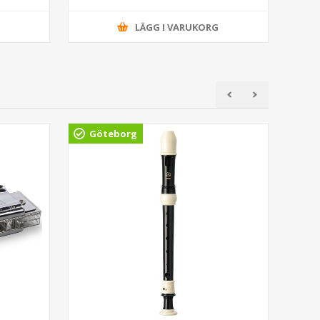
G
LÄGG I VARUKORG
Göteborg
Gö