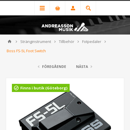
Stränginstrument
Tillbehör
Fotpedaler
Boss FS-5L Foot Switch
FÖREGÅENDE
NÄSTA
Finns i butik (Göteborg)