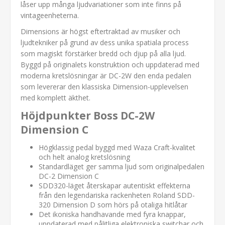
låser upp många ljudvariationer som inte finns på
vintageenheterna.
Dimensions är högst eftertraktad av musiker och
ljudtekniker på grund av dess unika spatiala process
som magiskt förstärker bredd och djup på alla ljud.
Byggd på originalets konstruktion och uppdaterad med
moderna kretslösningar är DC-2W den enda pedalen
som levererar den klassiska Dimension-upplevelsen
med komplett äkthet.
Höjdpunkter Boss DC-2W
Dimension C
Högklassig pedal byggd med Waza Craft-kvalitet
och helt analog kretslösning
Standardläget ger samma ljud som originalpedalen
DC-2 Dimension C
SDD320-läget återskapar autentiskt effekterna
från den legendariska rackenheten Roland SDD-
320 Dimension D som hörs på otaliga hitlåtar
Det ikoniska handhavande med fyra knappar,
uppdaterad med pålitliga elektroniska switchar och