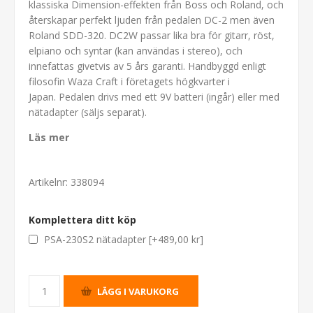
klassiska Dimension-effekten från Boss och Roland, och
återskapar perfekt ljuden från pedalen DC-2 men även
Roland SDD-320. DC2W passar lika bra för gitarr, röst,
elpiano och syntar (kan användas i stereo), och
innefattas givetvis av 5 års garanti. Handbyggd enligt
filosofin Waza Craft i företagets högkvarter i
Japan. Pedalen drivs med ett 9V batteri (ingår) eller med
nätadapter (säljs separat).
Läs mer
Artikelnr:
338094
Komplettera ditt köp
PSA-230S2 nätadapter [+489,00 kr]